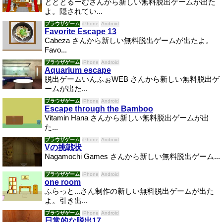
とととるーむさんから新しい無料脱出ゲームが出た
よ。隠されてい...
ブラウザゲーム
iPhone
Android
Favorite Escape 13
Cabeza さんから新しい無料脱出ゲームが出たよ。
Favo...
ブラウザゲーム
iPhone
Android
Aquarium escape
脱出ゲームいんふぉWEB さんから新しい無料脱出ゲ
ームが出た...
ブラウザゲーム
iPhone
Android
Escape through the Bamboo
Vitamin Hana さんから新しい無料脱出ゲームが出
た...
ブラウザゲーム
iPhone
Android
Vの挑戦状
Nagamochi Games さんから新しい無料脱出ゲーム...
ブラウザゲーム
iPhone
Android
one room
ふらっと...さん制作の新しい無料脱出ゲームが出た
よ。引き出...
ブラウザゲーム
iPhone
Android
日常的な脱出17