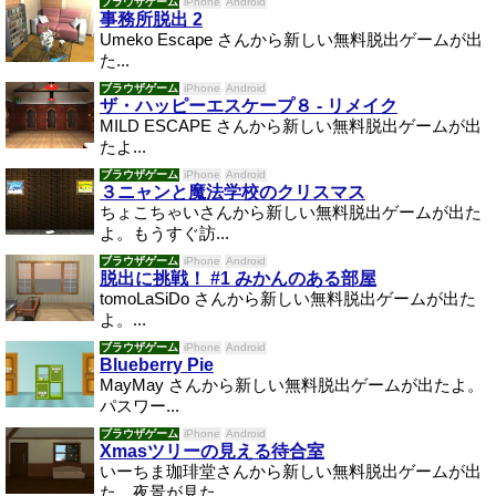
ブラウザゲーム
iPhone
Android
事務所脱出 2
Umeko Escape さんから新しい無料脱出ゲームが出
た...
ブラウザゲーム
iPhone
Android
ザ・ハッピーエスケープ８ - リメイク
MILD ESCAPE さんから新しい無料脱出ゲームが出
たよ...
ブラウザゲーム
iPhone
Android
３ニャンと魔法学校のクリスマス
ちょこちゃいさんから新しい無料脱出ゲームが出た
よ。もうすぐ訪...
ブラウザゲーム
iPhone
Android
脱出に挑戦！ #1 みかんのある部屋
tomoLaSiDo さんから新しい無料脱出ゲームが出た
よ。...
ブラウザゲーム
iPhone
Android
Blueberry Pie
MayMay さんから新しい無料脱出ゲームが出たよ。
パスワー...
ブラウザゲーム
iPhone
Android
Xmasツリーの見える待合室
いーちま珈琲堂さんから新しい無料脱出ゲームが出
た。夜景が見た...