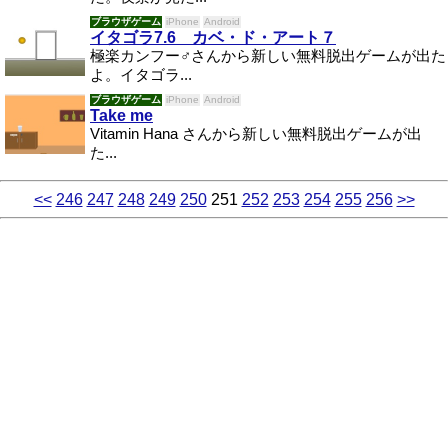
ブラウザゲーム
iPhone
Android
イタゴラ7.6 カベ・ド・アート７
極楽カンフー♂さんから新しい無料脱出ゲームが出た
よ。イタゴラ...
ブラウザゲーム
iPhone
Android
Take me
Vitamin Hana さんから新しい無料脱出ゲームが出
た...
<<
246
247
248
249
250
251
252
253
254
255
256
>>