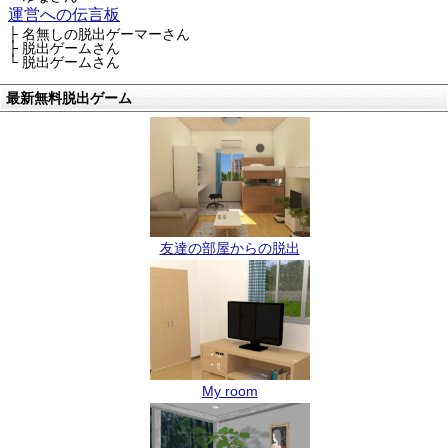
運営への伝言板
├ 名無しの脱出ゲーマーさん
├ 脱出ゲームさん
└ 脱出ゲームさん
最新無料脱出ゲーム
友達の部屋からの脱出
My room