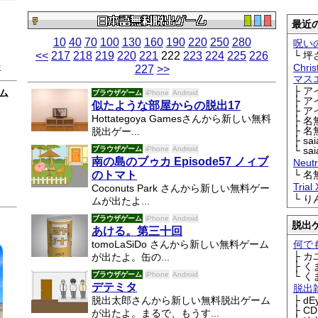
最近の
10
40
70
100
130
160
190
220
250
280
呪い
<<
217
218
219
220
221
222
223
224
225
226
└ 坪
0
Chri
227
>>
マス
├ 
ム
ブラウザゲーム
iPhone
Android
├ 
似たような部屋からの脱出17
├ 
Hottategoya Gamesさんから新しい無料
├ 
├ 
脱出ゲー...
├ sa
ブラウザゲーム
iPhone
Android
└ sa
南の島のブゥカ Episode57 ノィブ
Neu
のトマト
└ 
Trial
Coconuts Park さんから新しい無料ゲー
└ 
ムが出たよ...
ブラウザゲーム
iPhone
Android
脱出
あける。第三十回
tomoLaSiDo さんから新しい無料ゲーム
何で
├ 
が出たよ。缶の...
├ 
ブラウザゲーム
iPhone
Android
└ 
デテミタ
脱出
脱出太郎さんから新しい無料脱出ゲーム
├ d
├ C
が出たよ。まるで、もうす...