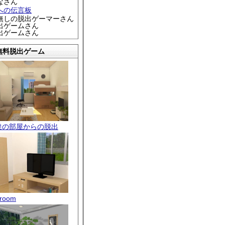
なさん
への伝言板
名無しの脱出ゲーマーさん
脱出ゲームさん
脱出ゲームさん
無料脱出ゲーム
達の部屋からの脱出
room