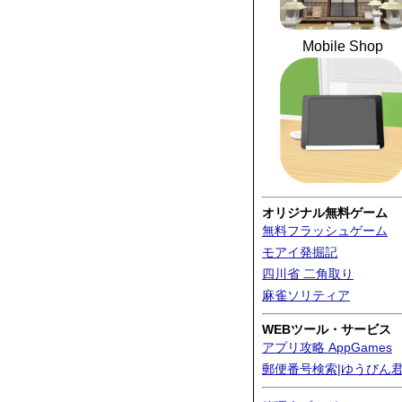
Mobile Shop
オリジナル無料ゲーム
無料フラッシュゲーム
モアイ発掘記
四川省 二角取り
麻雀ソリティア
WEBツール・サービス
アプリ攻略 AppGames
郵便番号検索|ゆうびん