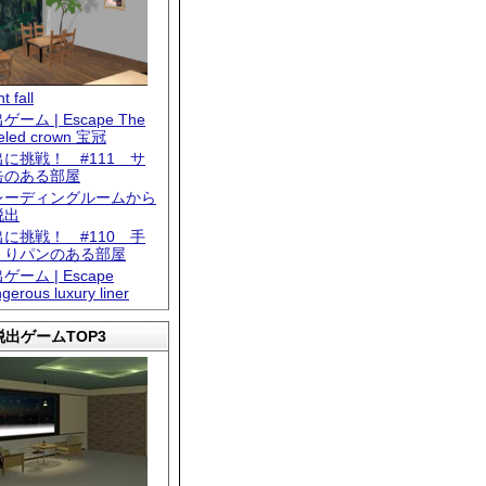
t fall
ゲーム | Escape The
eled crown 宝冠
出に挑戦！ #111 サ
缶のある部屋
レーディングルームから
脱出
出に挑戦！ #110 手
くりパンのある部屋
ゲーム | Escape
gerous luxury liner
出ゲームTOP3