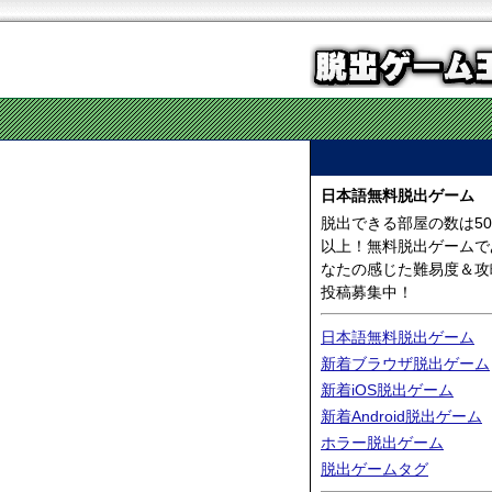
日本語無料脱出ゲーム
脱出できる部屋の数は50
以上！無料脱出ゲームで
なたの感じた難易度＆攻
投稿募集中！
日本語無料脱出ゲーム
新着ブラウザ脱出ゲーム
新着iOS脱出ゲーム
新着Android脱出ゲーム
ホラー脱出ゲーム
脱出ゲームタグ