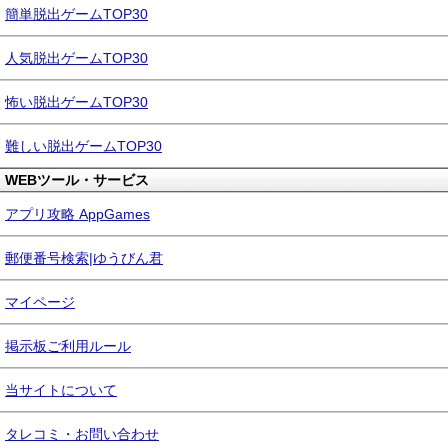
簡単脱出ゲームTOP30
人気脱出ゲームTOP30
怖い脱出ゲームTOP30
難しい脱出ゲームTOP30
WEBツール・サービス
アプリ攻略 AppGames
郵便番号検索|ゆうびん君
マイページ
掲示板ご利用ルール
当サイトについて
タレコミ・お問い合わせ