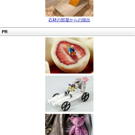
石材の部屋からの脱出
PR