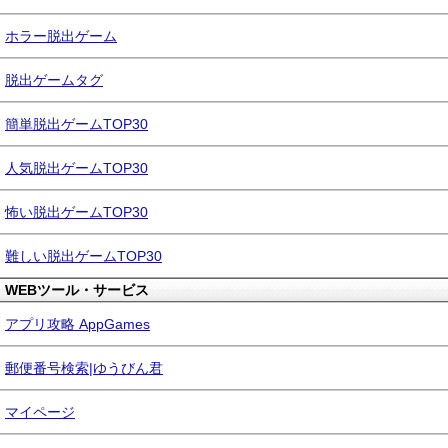
ホラー脱出ゲーム
脱出ゲームタグ
簡単脱出ゲームTOP30
人気脱出ゲームTOP30
怖い脱出ゲームTOP30
難しい脱出ゲームTOP30
WEBツール・サービス
アプリ攻略 AppGames
郵便番号検索|ゆうびん君
マイページ