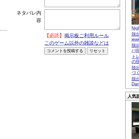
ネタバレ内
容
Nigh
脱出
【必読】
掲示板ご利用ルール
jew
このゲーム以外の雑談などは
脱
バ
ト
の
脱
づ
脱出
Dan
人気脱