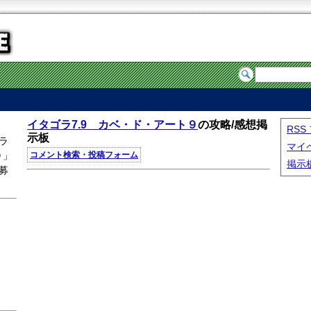
イタゴラ7.9 カベ・ド・アート９
の攻略/感想掲
RS
示板
ラ
マイ
９」
コメント検索・投稿フォーム
掲示
募