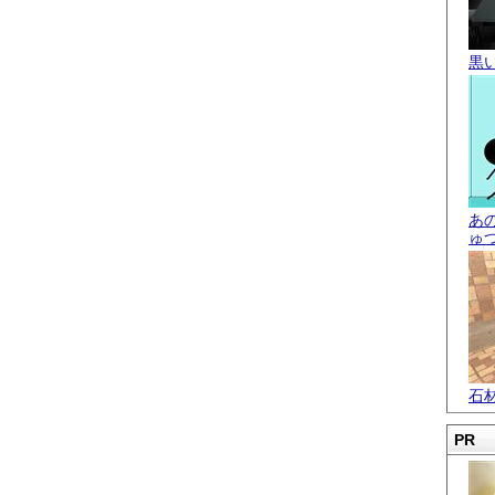
黒
あ
ゅ
石
PR