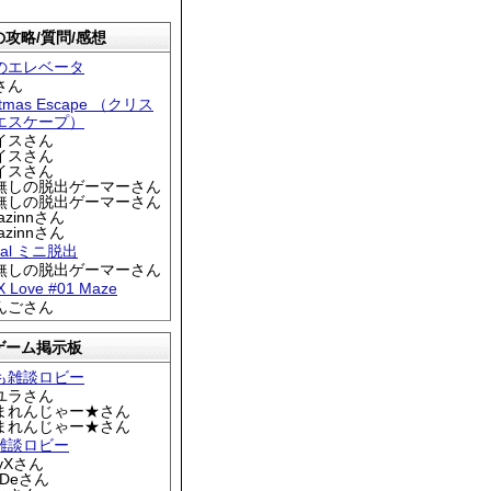
攻略/質問/感想
のエレベータ
さん
stmas Escape （クリス
エスケープ）
アイスさん
アイスさん
アイスさん
名無しの脱出ゲーマーさん
名無しの脱出ゲーマーさん
iazinnさん
iazinnさん
tral ミニ脱出
名無しの脱出ゲーマーさん
 X Love #01 Maze
りんごさん
ゲーム掲示板
も雑談ロビー
カユラさん
くまれんじゃー★さん
くまれんじゃー★さん
雑談ロビー
EyXさん
DDeさん