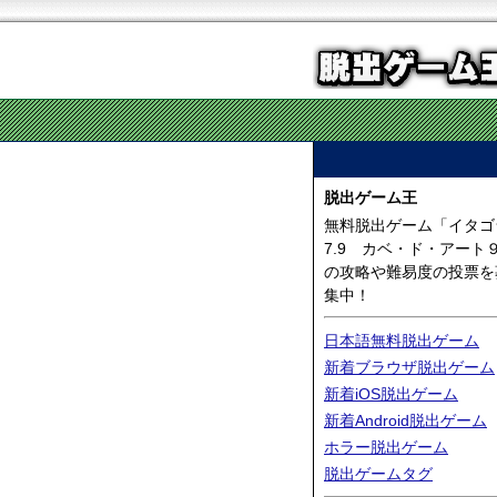
脱出ゲーム王
無料脱出ゲーム「イタゴ
7.9 カベ・ド・アート
の攻略や難易度の投票を
集中！
日本語無料脱出ゲーム
新着ブラウザ脱出ゲーム
新着iOS脱出ゲーム
新着Android脱出ゲーム
ホラー脱出ゲーム
脱出ゲームタグ