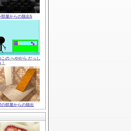
い部屋からの脱出5
のこの へやから だっし
つ！
材の部屋からの脱出