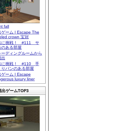
t fall
ゲーム | Escape The
eled crown 宝冠
出に挑戦！ #111 サ
缶のある部屋
レーディングルームから
脱出
出に挑戦！ #110 手
くりパンのある部屋
ゲーム | Escape
gerous luxury liner
出ゲームTOP3