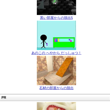
黒い部屋からの脱出5
あのこの へやから だっしゅつ！
石材の部屋からの脱出
PR