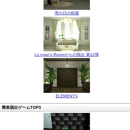
雪の日の部屋
Lo.nyan's Roomからの脱出 第12弾
ELEMENTS
簡単脱出ゲームTOP3