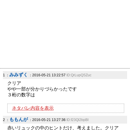
みみずく
1 ：
：2016-05-21 13:22:57
ID:QrLupQSZuc
クリア
やや一部が分かりづらかったです
３桁の数字は
ネタバレ内容を表示
ももんが
2 ：
：2016-05-21 13:27:36
ID:f23Ql2bpBI
赤いリュックの中のヒントだけ、考えました。クリア