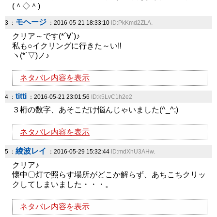
(＾◇＾)
モヘージ
3 ：
：2016-05-21 18:33:10
ID:PkKmd2ZLA.
クリア～です(*´∀`)♪
私も○イクリングに行きた～い‼
ヽ(*´▽)ノ♪
ネタバレ内容を表示
titti
4 ：
：2016-05-21 23:01:56
ID:k5LvC1h2e2
３桁の数字、あそこだけ悩んじゃいました(^_^;)
ネタバレ内容を表示
綾波レイ
5 ：
：2016-05-29 15:32:44
ID:mdXhU3AHw.
クリア♪
懐中〇灯で照らす場所がどこか解らず、あちこちクリッ
クしてしまいました・・・。
ネタバレ内容を表示