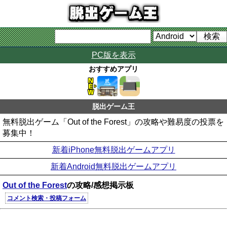
PC版を表示
おすすめアプリ
脱出ゲーム王
無料脱出ゲーム「Out of the Forest」の攻略や難易度の投票を
募集中！
新着iPhone無料脱出ゲームアプリ
新着Android無料脱出ゲームアプリ
Out of the Forest
の攻略/感想掲示板
コメント検索・投稿フォーム