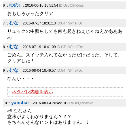
ゆの♪
6 ：
：2016-06-16 15:51:54
ID:GsgC8w5mz.
おもしろかったクリア
むな
7 ：
：2016-07-17 18:31:13
ID:GThNPhsFDc
リュックの中照らしても何も起きねえじゃねえかあああ
あ
むな
8 ：
：2016-07-19 16:41:09
ID:GThNPhsFDc
ごめん。スイッチ入れてなかっただけだった。そして、
クリアした！
むな
9 ：
：2016-08-04 18:49:57
ID:GThNPhsFDc
なんか・・・
ネタバレ内容を表示
yanchal
10 ：
：2016-08-04 20:45:10
ID:WJeQPWvfUc
>9 むなさん
意味がよくわかりません？？？
もちろんそんなヒントはありません。⇓