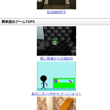
ELEMENTS
簡単脱出ゲームTOP3
黒い部屋からの脱出5
あのこの へやから だっしゅつ！