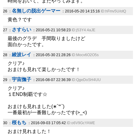
時間をおいて、またやってみます。
名無しの脱出ゲーマー
26 ：
：2016-05-20 14:15:16
ID:hFmv5U/otQ
黄色？です
さすらい
27 ：
：2016-05-21 10:58:23
ID:j53Y4.4aJE
最後のグラデ 手間取りましたけど
面白かったです。
綾波レイ
28 ：
：2016-05-30 21:28:26
ID:Mocv6O2O5s
クリア♪
おまけも見れて楽しかったです！
宇宙撫子
29 ：
：2016-08-07 22:36:39
ID:QgeDoSH4UU
クリア♪
１END制覇です☆
おまけも見れました(∗´꒳`)
一番最初が一番難しかったです(>_<)
桜もち
30 ：
：2016-09-03 17:05:42
ID:o6V9GcYAWE
おまけ見れました！