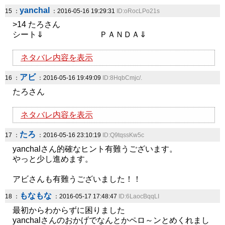
yanchal
15 ：
：2016-05-16 19:29:31
ID:oRocLPo21s
>14 たろさん
シート⇓ ＰＡＮＤＡ⇓
ネタバレ内容を表示
アビ
16 ：
：2016-05-16 19:49:09
ID:8HqbCmjc/.
たろさん
ネタバレ内容を表示
たろ
17 ：
：2016-05-16 23:10:19
ID:Q9tqssKw5c
yanchalさん的確なヒント有難うございます。
やっと少し進めます。
アビさんも有難うございました！！
もなもな
18 ：
：2016-05-17 17:48:47
ID:6LaocBqqLI
最初からわからずに困りました
yanchalさんのおかげでなんとかペロ～ンとめくれまし