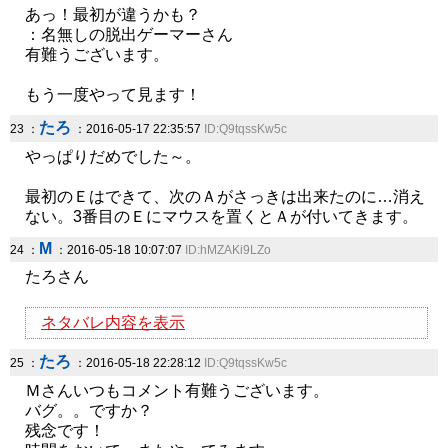
あっ！最初が違うかも？
：名無しの脱出ゲーマーさん
有難うございます。
もう一度やって見ます！
たろ
23 ：
：2016-05-17 22:35:57
ID:Q9tqssKw5c
やっぱりだめでした～。
最初のＥはできて、次のＡがさっきは出来たのに…消え
ない。3番目のＥにマウスを置くとＡが付いてきます。
M
24 ：
：2016-05-18 10:07:07
ID:hMZAKi9LZo
たろさん
ネタバレ内容を表示
たろ
25 ：
：2016-05-18 22:28:12
ID:Q9tqssKw5c
Ｍさんいつもコメント有難うございます。
バグ。。ですか？
残念です！