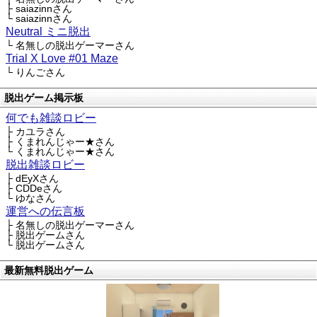
├ saiazinnさん
└ saiazinnさん
Neutral ミニ脱出
└ 名無しの脱出ゲーマーさん
Trial X Love #01 Maze
└ りんごさん
脱出ゲーム掲示板
何でも雑談ロビー
├ カユラさん
├ くまれんじゃー★さん
└ くまれんじゃー★さん
脱出雑談ロビー
├ dEyXさん
├ CDDeさん
└ ゆなさん
運営への伝言板
├ 名無しの脱出ゲーマーさん
├ 脱出ゲームさん
└ 脱出ゲームさん
最新無料脱出ゲーム