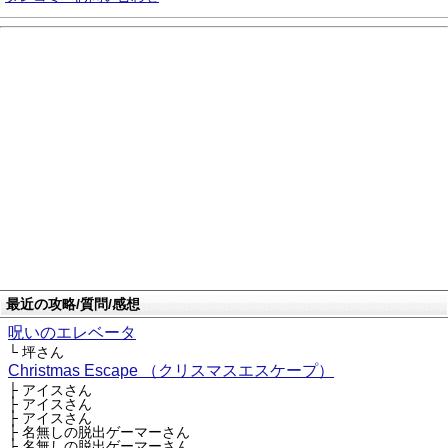
最近の攻略/質問/感想
呪いのエレベータ
└ 坪さん
Christmas Escape （クリスマスエスケープ）
├ アイスさん
├ アイスさん
├ アイスさん
├ 名無しの脱出ゲーマーさん
├ 名無しの脱出ゲーマーさん