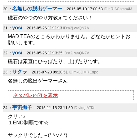
名無しの脱出ゲーマー
20 ：
：2015-05-10 17:00:53
ID:hRIACsmn4M
磁石のやつのやり方教えてください！
yosi
21 ：
：2015-05-26 11:11:13
ID:a2j.wvQN7A
MAD TEAのところがわかりません。どなたかヒントお
願いします。
yosi
22 ：
：2015-05-26 11:13:25
ID:a2j.wvQN7A
磁石は素直にひっぱたり、上げたりです。
サクラ
23 ：
：2015-07-23 09:20:51
ID:mk8DMREdpo
名無しの脱出ゲーマーさん
ネタバレ内容を表示
宇宙撫子
24 ：
：2015-11-15 23:11:50
ID:viqgiATIXI
クリア♪
１END制覇です☆
サックリでした～(*＾v＾*)