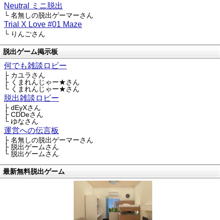
Neutral ミニ脱出
└ 名無しの脱出ゲーマーさん
Trial X Love #01 Maze
└ りんごさん
脱出ゲーム掲示板
何でも雑談ロビー
├ カユラさん
├ くまれんじゃー★さん
└ くまれんじゃー★さん
脱出雑談ロビー
├ dEyXさん
├ CDDeさん
└ ゆなさん
運営への伝言板
├ 名無しの脱出ゲーマーさん
├ 脱出ゲームさん
└ 脱出ゲームさん
最新無料脱出ゲーム