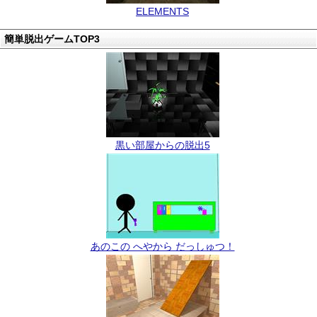
ELEMENTS
簡単脱出ゲームTOP3
黒い部屋からの脱出5
あのこの へやから だっしゅつ！