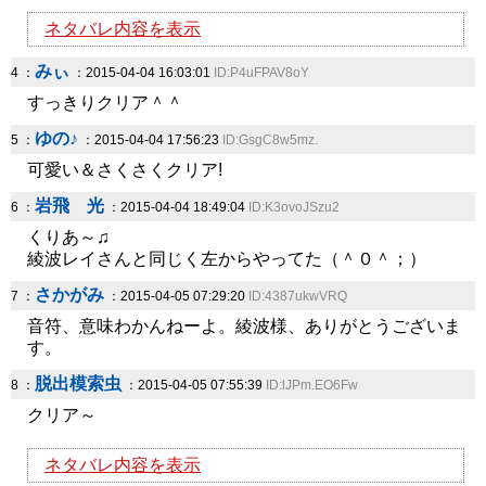
ネタバレ内容を表示
みぃ
4 ：
：2015-04-04 16:03:01
ID:P4uFPAV8oY
すっきりクリア＾＾
ゆの♪
5 ：
：2015-04-04 17:56:23
ID:GsgC8w5mz.
可愛い＆さくさくクリア!
岩飛 光
6 ：
：2015-04-04 18:49:04
ID:K3ovoJSzu2
くりあ～♫
綾波レイさんと同じく左からやってた（＾０＾；）
さかがみ
7 ：
：2015-04-05 07:29:20
ID:4387ukwVRQ
音符、意味わかんねーよ。綾波様、ありがとうございま
す。
脱出模索虫
8 ：
：2015-04-05 07:55:39
ID:lJPm.EO6Fw
クリア～
ネタバレ内容を表示