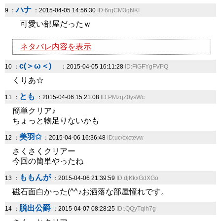
ハナ
9 ：
：2015-04-05 14:56:30
ID:6rgCM3gNKI
可愛い部屋だったｗ
ネタバレ内容を表示
c(＞ω＜)ゞ
10 ：
：2015-04-05 16:11:28
ID:FiGFYgFVPQ
くりあ☆
とも
11 ：
：2015-04-06 15:21:08
ID:PMzqZ0ysWc
簡単クリア♪
ちょっと物足りないかも
美羽✩
12 ：
：2015-04-06 16:36:48
ID:uc/cxctevw
さくさくクリアー
今回の簡単やったね
ももんが
13 ：
：2015-04-06 21:39:59
ID:djKkxGdXGo
磁石面白かった(^^♪お洒落な部屋憧れです。
脱出公爵
14 ：
：2015-04-07 08:28:25
ID:.QQyTqih7g