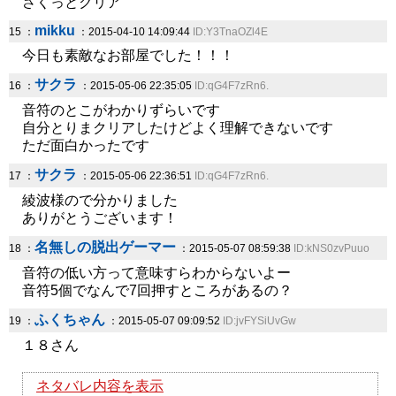
さくっとクリア
mikku
15 ：
：2015-04-10 14:09:44
ID:Y3TnaOZl4E
今日も素敵なお部屋でした！！！
サクラ
16 ：
：2015-05-06 22:35:05
ID:qG4F7zRn6.
音符のとこがわかりずらいです
自分とりまクリアしたけどよく理解できないです
ただ面白かったです
サクラ
17 ：
：2015-05-06 22:36:51
ID:qG4F7zRn6.
綾波様ので分かりました
ありがとうございます！
名無しの脱出ゲーマー
18 ：
：2015-05-07 08:59:38
ID:kNS0zvPuuo
音符の低い方って意味すらわからないよー
音符5個でなんで7回押すところがあるの？
ふくちゃん
19 ：
：2015-05-07 09:09:52
ID:jvFYSiUvGw
１８さん
ネタバレ内容を表示