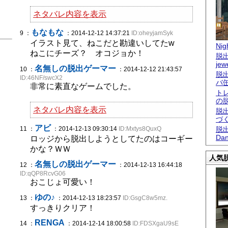
ネタバレ内容を表示
もなもな
9 ：
：2014-12-12 14:37:21
ID:oheyjamSyk
イラスト見て、ねこだと勘違いしてたw
Nigh
ねこにチーズ？ オコジョか！
脱出
jew
名無しの脱出ゲーマー
10 ：
：2014-12-12 21:43:57
脱
ID:46NF/swcX2
バ
非常に素直なゲームでした。
ト
の
ネタバレ内容を表示
脱
づ
アビ
11 ：
：2014-12-13 09:30:14
ID:Mxtys8QuxQ
脱出
Dan
ロッジから脱出しようとしてたのはコーギー
かな？ＷＷ
人気脱
名無しの脱出ゲーマー
12 ：
：2014-12-13 16:44:18
ID:qQP8RcvG06
おこじょ可愛い！
ゆの♪
13 ：
：2014-12-13 18:23:57
ID:GsgC8w5mz.
すっきりクリア！
RENGA
14 ：
：2014-12-14 18:00:58
ID:FDSXgaU9sE