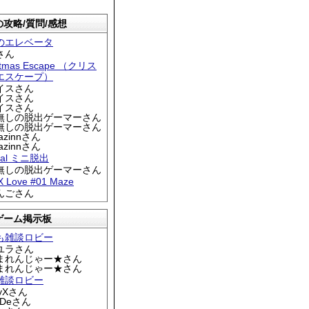
攻略/質問/感想
のエレベータ
さん
stmas Escape （クリス
エスケープ）
アイスさん
アイスさん
アイスさん
名無しの脱出ゲーマーさん
名無しの脱出ゲーマーさん
iazinnさん
iazinnさん
tral ミニ脱出
名無しの脱出ゲーマーさん
 X Love #01 Maze
りんごさん
ゲーム掲示板
も雑談ロビー
カユラさん
くまれんじゃー★さん
くまれんじゃー★さん
雑談ロビー
EyXさん
DDeさん