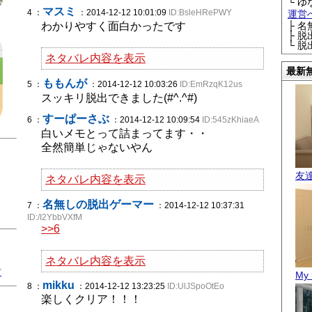
└ ゆ
マスミ
4 ：
：2014-12-12 10:01:09
ID:BsleHRePWY
運営
わかりやすく面白かったです
├ 
├ 
└ 
ネタバレ内容を表示
最新
ももんが
5 ：
：2014-12-12 10:03:26
ID:EmRzqK12us
スッキリ脱出できました(#^.^#)
すーぱーさぶ
6 ：
：2014-12-12 10:09:54
ID:545zKhiaeA
白いメモとって詰まってます・・
全然簡単じゃないやん
友
ネタバレ内容を表示
名無しの脱出ゲーマー
7 ：
：2014-12-12 10:37:31
ID:/I2YbbVXfM
>>6
ネタバレ内容を表示
君
My 
mikku
8 ：
：2014-12-12 13:23:25
ID:UlJSpoOtEo
楽しくクリア！！！