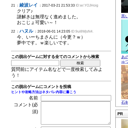
綾波レイ
21 ：
：2017-03-21 21:53:33
ID:w/.YOJHoig
クリア♪
黒
謎解きは無理なく進めました。
おこじょ可愛い～！
ハヌル
22 ：
：2018-06-01 14:23:05
ID:9ui8WjsN4.
今、いーちまさんに（今更？ｗ）
夢中です。ｗ楽しいです。
この脱出ゲームに対する全てのコメントから検索
あ
ゅ
質問前にアイテム名などで一度検索してみよ
う！
この脱出ゲームにコメントを投稿
ヒントや攻略方法はネタバレ内容に書こう
名前
石
コメント(必
須)
PR