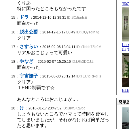
くりあ
雪
特に困ったところもなかったです
ドラ
15 ：
：2014-12-16 12:39:31
ID:SQ/tjgrtsE
面白かったー
脱出公爵
16 ：
：2014-12-16 17:00:49
ID:.QQyTqih7g
クリア
Lo
さすらい
17 ：
：2015-02-06 13:04:11
ID:kTnbh7Zq9M
出 
リアルおこじょって可愛い
やなぎ
18 ：
：2015-02-07 15:25:16
ID:kRk3DQJ.t.
面白かった
宇宙撫子
19 ：
：2015-08-30 23:12:14
ID:TEUtoRPdFs
クリア♪
１END制覇です☆
EL
あんなところにおこじょが…。
簡単脱
け
20 ：
：2016-01-17 23:47:32
ID:jBKtSKgvqc
しょうもないところでハマって時間を費やし
てしまいましたが、それがなければ簡単だっ
たと思います。