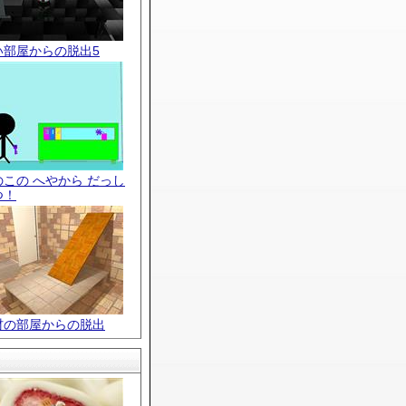
い部屋からの脱出5
のこの へやから だっし
つ！
材の部屋からの脱出