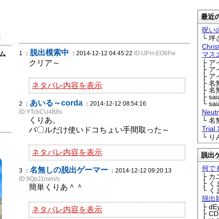
最近の
呪い
0
└ 坪
Chri
脱出模索中
ム
1 ：
：2014-12-12 04:45:22
ID:lJPm.EO6Fw
マス
クリア～
├ 
├ 
├ 
├ 
ネタバレ内容を表示
├ 
├ sa
あいる～corda
└ sa
2 ：
：2014-12-12 08:54:16
Neu
ID:YTcbCU4B8s
くりあ。
└ 
Trial
バ〇ルだけ使いドコちょい手間取った～
└ 
ネタバレ内容を表示
脱出
何で
名無しの脱出ゲーマー
3 ：
：2014-12-12 09:20:13
├ 
ID:9QpJ1nwn/s
├ 
簡単くりあ＾＾
└ 
脱出
├ d
ネタバレ内容を表示
├ C