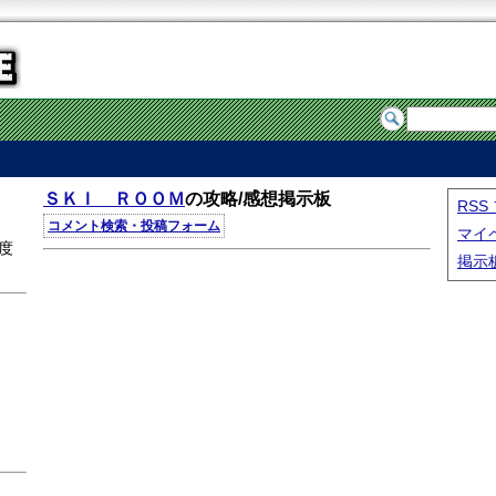
ＳＫＩ ＲＯＯＭ
の攻略/感想掲示板
RS
Ｉ
コメント検索・投稿フォーム
マイ
度
掲示