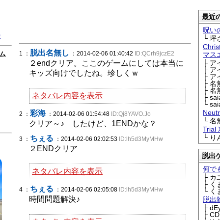
最近の
呪い
0
└ 坪
Chri
脱出名無し
ム
1 ：
：2014-02-06 01:40:42
ID:QCrh9jczE2
マス
２endクリア。ここのゲームにしては本当に
├ 
├ 
キッズ向けでしたね。珍しくｗ
├ 
├ 
├ 
ネタバレ内容を表示
├ sa
└ sa
Neu
彩海
2 ：
：2014-02-06 01:54:48
ID:Qj8YAVO.Jo
└ 
クリア～♪ したけど、1ENDかな？
Trial
└ 
ちぇる
3 ：
：2014-02-06 02:02:53
ID:lh5d3MyMHw
２ENDクリア
脱出
何で
ネタバレ内容を表示
├ 
├ 
ちぇる
4 ：
：2014-02-06 02:05:08
ID:lh5d3MyMHw
└ 
時間問題解決♪
脱出
├ d
├ C