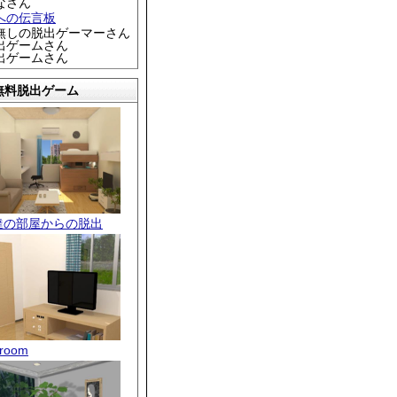
なさん
への伝言板
名無しの脱出ゲーマーさん
脱出ゲームさん
脱出ゲームさん
無料脱出ゲーム
達の部屋からの脱出
room