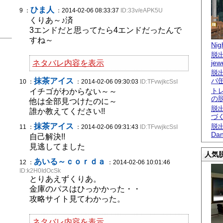
ひま人
9 ：
：2014-02-06 08:33:37
ID:33v/eAPK5U
くりあ～♪済
3エンドだと思ってたら4エンドだったんで
すね～
Nigh
脱出
ネタバレ内容を表示
jew
脱
抹茶アイス
バ
10 ：
：2014-02-06 09:30:03
ID:TFvwjkcSsI
ト
イチゴがわからない～～
の
他は全部見つけたのに～
脱
誰か教えてください!!
づ
抹茶アイス
脱出
11 ：
：2014-02-06 09:31:43
ID:TFvwjkcSsI
Dan
自己解決!!
見逃してました
人気脱
あいる～ｃｏｒｄａ
12 ：
：2014-02-06 10:01:46
ID:k2H0IdOcSk
とりあえずくりあ。
金庫のパスはひっかかった・・
攻略サイト見てわかった。
ネタバレ内容を表示