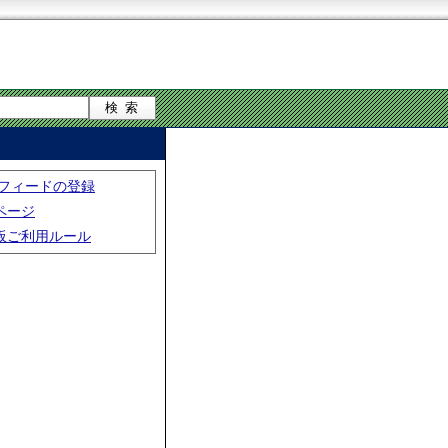
S フィードの登録
ページ
板ご利用ルール