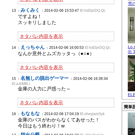
雪
みくみく
13 ：
：2014-02-06 15:53:47
ID:hdDprDQ.Qc
ですよね！
スッキリしました
ネタバレ内容を表示
Lo
えっちゃん
14 ：
：2014-02-06 16:00:53
ID:hdDprDQ.Qc
出 
なんか意外とムズカッタっ（●○●）
ネタバレ内容を表示
名無しの脱出ゲーマー
15 ：
：2014-02-06 16:39:34
ID:aJi/Mt6.i.
金庫の入力に戸惑った～
EL
ネタバレ内容を表示
簡単脱
もなもな
16 ：
：2014-02-06 17:04:19
ID:oheyjamSyk
金庫のパスがわからなくてあせった！
今日はもう終わり！w
脱出公爵