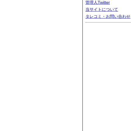
管理人Twitter
当サイトについて
タレコミ・お問い合わせ