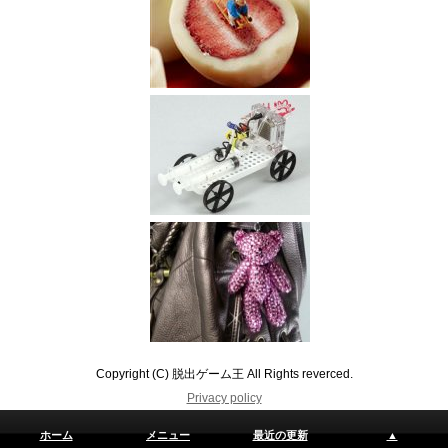
Copyright (C) 脱出ゲーム王 All Rights reverced.
Privacy policy
ホーム
メニュー
最近の更新
▲