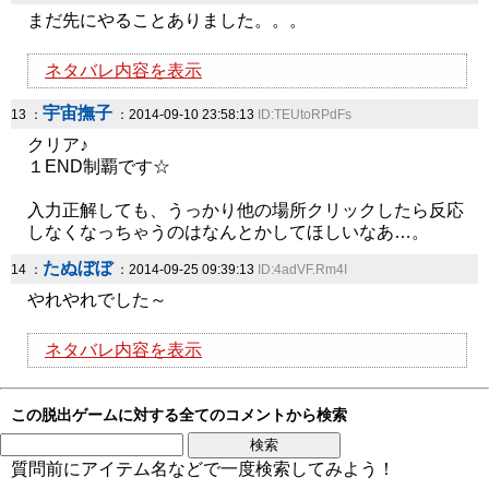
まだ先にやることありました。。。
ネタバレ内容を表示
宇宙撫子
13 ：
：2014-09-10 23:58:13
ID:TEUtoRPdFs
クリア♪
１END制覇です☆
入力正解しても、うっかり他の場所クリックしたら反応
しなくなっちゃうのはなんとかしてほしいなあ…。
たぬぼぼ
14 ：
：2014-09-25 09:39:13
ID:4adVF.Rm4I
やれやれでした～
ネタバレ内容を表示
この脱出ゲームに対する全てのコメントから検索
質問前にアイテム名などで一度検索してみよう！