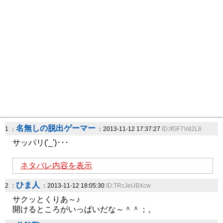
名無しの脱出ゲーマー
1 ：
：2013-11-12 17:37:27
ID:lfGF7Vd2L6
サッパリ('_')･･･
ネタバレ内容を表示
ひま人
2 ：
：2013-11-12 18:05:30
ID:TRcJeUBXcw
サクッとくりあ～♪
開けるところがいっぱいだな～＾＾；。