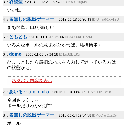
谷脇聖
3 ：
：2013-11-12 21:18:54
ID:BJzWY9RgMs
いいね！
名無しの脱出ゲーマー
4 ：
：2013-11-13 02:30:43
ID:UTmR0XF18U
まあ簡単。EDが寂しい
ともとも
5 ：
：2013-11-13 05:35:06
ID:X4XXnH1RZM
いろんなボールの意味が分かれば、結構簡単♪
domo
6 ：
：2013-11-13 07:24:18
ID:LgJBDtBCiI
ひょっとしたら最初のパスを入力して迷っている方は↓
の状態かも。
ネタバレ内容を表示
あいる～ｃｏｒｄａ
7 ：
：2013-11-13 08:49:39
ID:k2H0IdOcSk
今回さっくり～
ボールだけわかれば^^
名無しの脱出ゲーマー
8 ：
：2013-11-14 19:54:58
ID:46CrwGxzOw
ボール