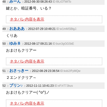
みーん
48 ：
：2012-06-30 08:26:43
ID:I9LiOTWiTo
鍵とか、暗証番号、いる？
ネタバレ内容を表示
おあああ
49 ：
：2012-07-29 10:49:21
ID:w1mMSBtgJ.
くりあ
ゆみ８
50 ：
：2012-08-17 09:21:16
ID:bun3gGGSkE
おまけもクリアー
ネタバレ内容を表示
おさっきー
51 ：
：2012-08-29 23:36:54
ID:kxb2/FyMQw
２エンドクリア～
プリン♪
52 ：
：2012-11-11 10:41:23
ID:xF.hT7Jbus
おまけもクリアー( ^o^)ノ
ネタバレ内容を表示