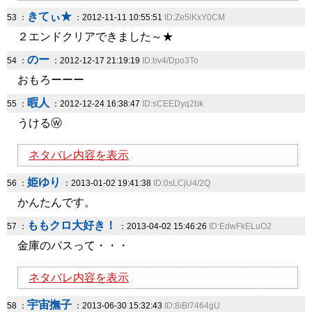
きてぃ★
53 ：
：2012-11-11 10:55:51
ID:Ze5lKxY0CM
２エンドクリアできました～★
のー
54 ：
：2012-12-17 21:19:19
ID:bv4/Dpo3To
おもろーーー
暇人
55 ：
：2012-12-24 16:38:47
ID:sCEEDyq2bk
うけるⓦ
ネタバレ内容を表示
姫ゆり
56 ：
：2013-01-02 19:41:38
ID:0sLCjU4/2Q
かんたんです。
ももクロ大好き！
57 ：
：2013-04-02 15:46:26
ID:EdwFkELuO2
金庫のパスって・・・
ネタバレ内容を表示
宇宙撫子
58 ：
：2013-06-30 15:32:43
ID:8iBI7464gU