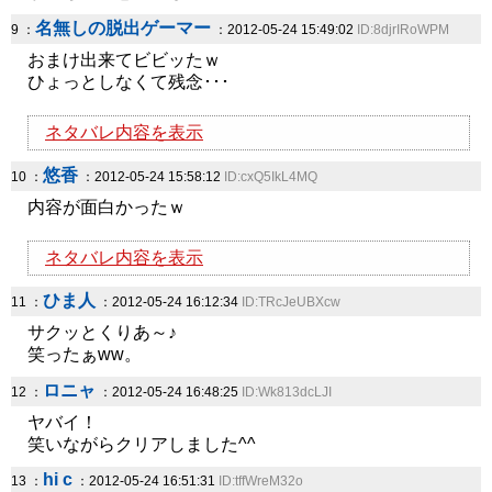
名無しの脱出ゲーマー
9 ：
：2012-05-24 15:49:02
ID:8djrIRoWPM
おまけ出来てビビッたｗ
ひょっとしなくて残念･･･
ネタバレ内容を表示
悠香
10 ：
：2012-05-24 15:58:12
ID:cxQ5IkL4MQ
内容が面白かったｗ
ネタバレ内容を表示
ひま人
11 ：
：2012-05-24 16:12:34
ID:TRcJeUBXcw
サクッとくりあ～♪
笑ったぁww。
ロニャ
12 ：
：2012-05-24 16:48:25
ID:Wk813dcLJI
ヤバイ！
笑いながらクリアしました^^
hi c
13 ：
：2012-05-24 16:51:31
ID:tffWreM32o