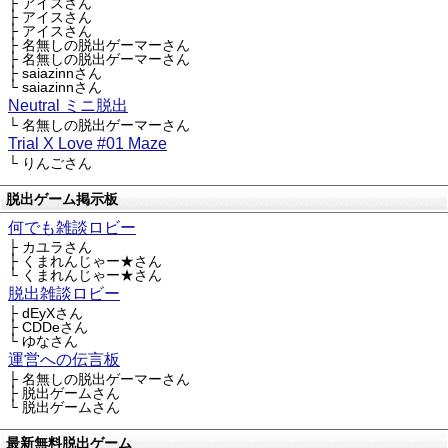
├ アイスさん
├ アイスさん
├ アイスさん
├ 名無しの脱出ゲーマーさん
├ 名無しの脱出ゲーマーさん
├ saiazinnさん
└ saiazinnさん
Neutral ミニ脱出
└ 名無しの脱出ゲーマーさん
Trial X Love #01 Maze
└ りんごさん
脱出ゲーム掲示板
何でも雑談ロビー
├ カユラさん
├ くまれんじゃー★さん
└ くまれんじゃー★さん
脱出雑談ロビー
├ dEyXさん
├ CDDeさん
└ ゆなさん
運営への伝言板
├ 名無しの脱出ゲーマーさん
├ 脱出ゲームさん
└ 脱出ゲームさん
最新無料脱出ゲーム