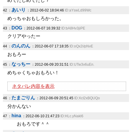
めでたしめでたし？
あいり
42 ：
：2012-06-02 18:04:46
ID:aYswLd99Wc
めっちゃおもしろかった。
DOG
43 ：
：2012-06-07 16:39:32
ID:bA8Hv3jiPE
クリアやったー
のんのん
44 ：
：2012-06-07 17:18:35
ID:oQx2i/pNvE
おもろー
なっちー
45 ：
：2012-06-09 20:31:51
ID:UTw3v6uEn.
めちゃくちゃおもろい！
ネタバレ内容を表示
たまごりん
46 ：
：2012-06-09 20:51:45
ID:XcI2xBQUQo
分かんない
hina
47 ：
：2012-06-10 21:47:23
ID:HLc.yNakl6
おもろです＾＾