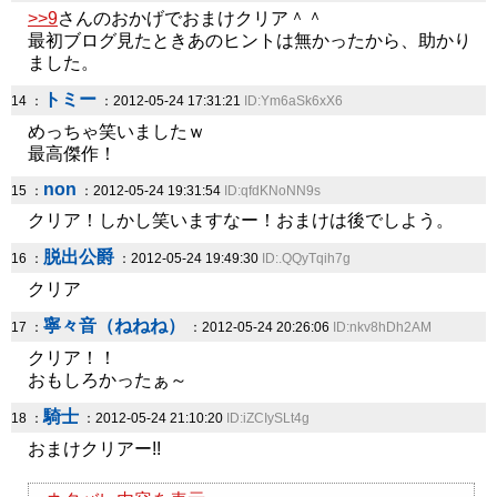
>>9
さんのおかげでおまけクリア＾＾
最初ブログ見たときあのヒントは無かったから、助かり
ました。
トミー
14 ：
：2012-05-24 17:31:21
ID:Ym6aSk6xX6
めっちゃ笑いましたｗ
最高傑作！
non
15 ：
：2012-05-24 19:31:54
ID:qfdKNoNN9s
クリア！しかし笑いますなー！おまけは後でしよう。
脱出公爵
16 ：
：2012-05-24 19:49:30
ID:.QQyTqih7g
クリア
寧々音（ねねね）
17 ：
：2012-05-24 20:26:06
ID:nkv8hDh2AM
クリア！！
おもしろかったぁ～
騎士
18 ：
：2012-05-24 21:10:20
ID:iZCIySLt4g
おまけクリアー!!