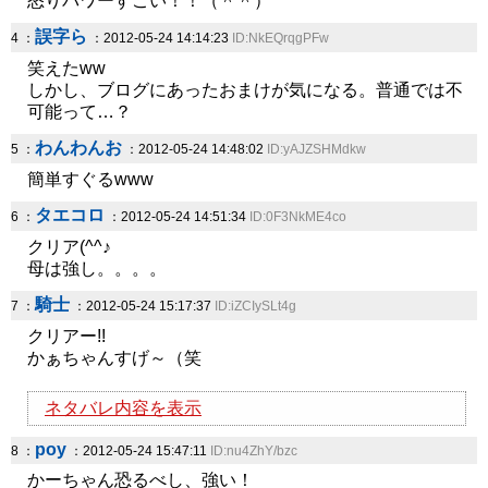
怒りパワーすごい！！（＾＾）
誤字ら
4 ：
：2012-05-24 14:14:23
ID:NkEQrqgPFw
笑えたww
しかし、ブログにあったおまけが気になる。普通では不
可能って…？
わんわんお
5 ：
：2012-05-24 14:48:02
ID:yAJZSHMdkw
簡単すぐるwww
タエコロ
6 ：
：2012-05-24 14:51:34
ID:0F3NkME4co
クリア(^^♪
母は強し。。。。
騎士
7 ：
：2012-05-24 15:17:37
ID:iZCIySLt4g
クリアー!!
かぁちゃんすげ～（笑
ネタバレ内容を表示
poy
8 ：
：2012-05-24 15:47:11
ID:nu4ZhY/bzc
かーちゃん恐るべし、強い！