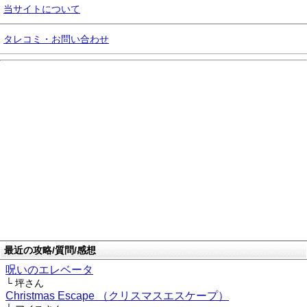
当サイトについて
タレコミ・お問い合わせ
最近の攻略/質問/感想
呪いのエレベータ
└ 坪さん
Christmas Escape （クリスマスエスケープ）