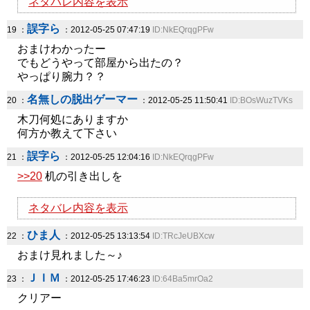
ネタバレ内容を表示
誤字ら
19 ：
：2012-05-25 07:47:19
ID:NkEQrqgPFw
おまけわかったー
でもどうやって部屋から出たの？
やっぱり腕力？？
名無しの脱出ゲーマー
20 ：
：2012-05-25 11:50:41
ID:BOsWuzTVKs
木刀何処にありますか
何方か教えて下さい
誤字ら
21 ：
：2012-05-25 12:04:16
ID:NkEQrqgPFw
>>20
机の引き出しを
ネタバレ内容を表示
ひま人
22 ：
：2012-05-25 13:13:54
ID:TRcJeUBXcw
おまけ見れました～♪
ＪＩＭ
23 ：
：2012-05-25 17:46:23
ID:64Ba5mrOa2
クリアー