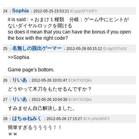
Sophia
24 ：
：2012-05-25 23:53:21
ID:gdpXFYs0FY
it is said : ＋おまけ１種類 分岐：ゲーム中にヒントが
ないダイヤルロックを開ける
so does it mean that you can have the bonus if you open
the box with the right code?
名無しの脱出ゲーマー
25 ：
：2012-05-26 00:15:12
ID:dgl107lxS2
>>Sophia
Game page's bottom.
りいあ
26 ：
：2012-05-26 10:01:47
ID:8rI7X2/Qko
どうやって木刀をもたせるんですか？
りいあ
27 ：
：2012-05-26 10:04:30
ID:8rI7X2/Qko
すみません自己解決しました。
はちゅねみく
28 ：
：2012-05-26 17:15:27
ID:X.yrNyWGF2
簡単すぎるうううう！！
ｗｗ