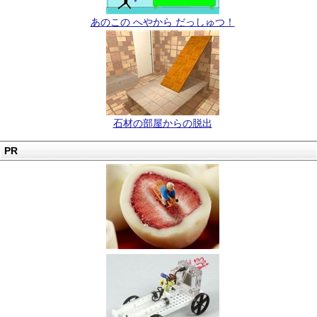
あのこの へやから だっしゅつ！
石材の部屋からの脱出
PR