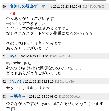
名無しの脱出ゲーマー
50 ：
：2011-12-23 19:25:48
ID:34SVOg7hX6
>>49
色々ありがとうございます
一応クリアできました
ただカップの順番は謎のままです…
なぜそこがスタートでその順番になるのか？？？
そのうちゆっくり考えてみます。
ありがとうございました
nya
51 ：
：2011-12-23 21:41:31
ID:86UWuYztMw
>yanchal さん
4つのぽちぽちとは関係ないのですね。。。
どうもありがとうございました。
(☆｡☆)
52 ：
：2011-12-23 23:31:10
ID:85ktncdYTo
サクットジリキクリア☆
～璃有～
53 ：
：2011-12-24 16:08:01
ID:20O5JCo6wc
今更ながらですが、yanchalさんありがとうございます
です!