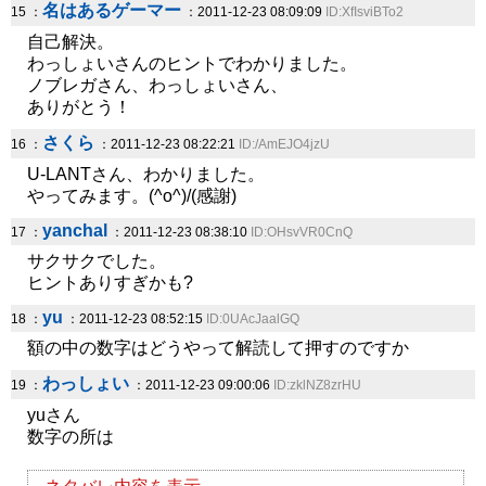
名はあるゲーマー
15 ：
：2011-12-23 08:09:09
ID:XfIsviBTo2
自己解決。
わっしょいさんのヒントでわかりました。
ノブレガさん、わっしょいさん、
ありがとう！
さくら
16 ：
：2011-12-23 08:22:21
ID:/AmEJO4jzU
U-LANTさん、わかりました。
やってみます。(^o^)/(感謝)
yanchal
17 ：
：2011-12-23 08:38:10
ID:OHsvVR0CnQ
サクサクでした。
ヒントありすぎかも?
yu
18 ：
：2011-12-23 08:52:15
ID:0UAcJaalGQ
額の中の数字はどうやって解読して押すのですか
わっしょい
19 ：
：2011-12-23 09:00:06
ID:zklNZ8zrHU
yuさん
数字の所は