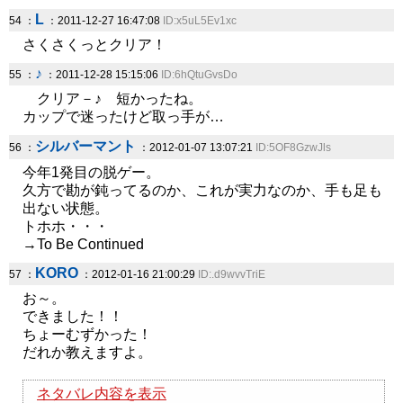
L
54 ：
：2011-12-27 16:47:08
ID:x5uL5Ev1xc
さくさくっとクリア！
♪
55 ：
：2011-12-28 15:15:06
ID:6hQtuGvsDo
クリア－♪ 短かったね。
カップで迷ったけど取っ手が…
シルバーマント
56 ：
：2012-01-07 13:07:21
ID:5OF8GzwJls
今年1発目の脱ゲー。
久方で勘が鈍ってるのか、これが実力なのか、手も足も
出ない状態。
トホホ・・・
→To Be Continued
KORO
57 ：
：2012-01-16 21:00:29
ID:.d9wvvTriE
お～。
できました！！
ちょーむずかった！
だれか教えますよ。
ネタバレ内容を表示