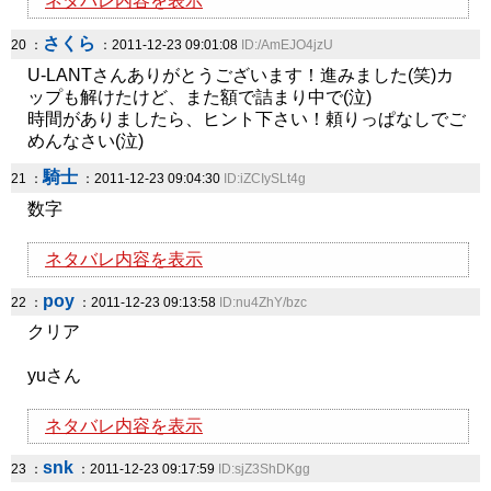
ネタバレ内容を表示
さくら
20 ：
：2011-12-23 09:01:08
ID:/AmEJO4jzU
U-LANTさんありがとうございます！進みました(笑)カ
ップも解けたけど、また額で詰まり中で(泣)
時間がありましたら、ヒント下さい！頼りっぱなしでご
めんなさい(泣)
騎士
21 ：
：2011-12-23 09:04:30
ID:iZCIySLt4g
数字
ネタバレ内容を表示
poy
22 ：
：2011-12-23 09:13:58
ID:nu4ZhY/bzc
クリア
yuさん
ネタバレ内容を表示
snk
23 ：
：2011-12-23 09:17:59
ID:sjZ3ShDKgg