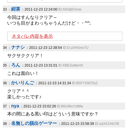
紺茶
33 ：
：2011-12-23 12:24:00
ID:AlDdj6Vzvw
今回はすんなりクリア～
いつも目がまわっちゃうんだけど・・^^;
ネタバレ内容を表示
ナナシ
34 ：
：2011-12-23 12:38:54
ID:D.uXHGno7U
サクサククリア！
ろん
35 ：
：2011-12-23 13:31:01
ID:XBEZuMeHX.
これは面白い！
かいりんご
36 ：
：2011-12-23 14:31:34
ID:B5FYS9OTp2
クリア＾＾
楽しかったです♪
nya
37 ：
：2011-12-23 15:02:26
ID:86UWuYztMw
本の間にある黒い印はどういう意味ですか？
名無しの脱出ゲーマー
38 ：
：2011-12-23 15:58:39
ID:oqXA1Hb7t6