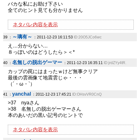
バカな私にお助け下さい
全てのヒント見ても分かりません
ネタバレ内容を表示
～璃有～
39 ：
：2011-12-23 16:11:53
ID:20O5JCo6wc
え…分からない…
８っぽいのはどうしたら＞＜*
名無しの脱出ゲーマー
40 ：
：2011-12-23 16:35:11
ID:jrdZYy4tR.
カップの罠にはまったｗけど無事クリア
最後の雲画像て地震雲じゃ・・・
（´・ω・`）
yanchal
41 ：
：2011-12-23 17:45:21
ID:OHsvVR0CnQ
>37 nyaさん
>38 名無しの脱出ゲーマーさん
本のあいだの黒い記号のヒントで
ネタバレ内容を表示