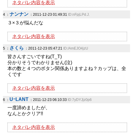
ネタバレ内容を表示
ナンナン
4 ：
：2011-12-23 01:49:31
ID:nFpjLPd.J.
３×３が悩んだな
ネタバレ内容を表示
さくら
5 ：
：2011-12-23 05:47:21
ID:/AmEJO4jzU
皆さんすごいですね(T_T)
分かりそうでわかりません(泣)
本の数と４つのボタン関係ありますよね？カップは、全
くです
ネタバレ内容を表示
UｰLANT
6 ：
：2011-12-23 06:10:33
ID:7yDYJjz0p6
一度諦めましたが、
なんとかクリア!!
ネタバレ内容を表示