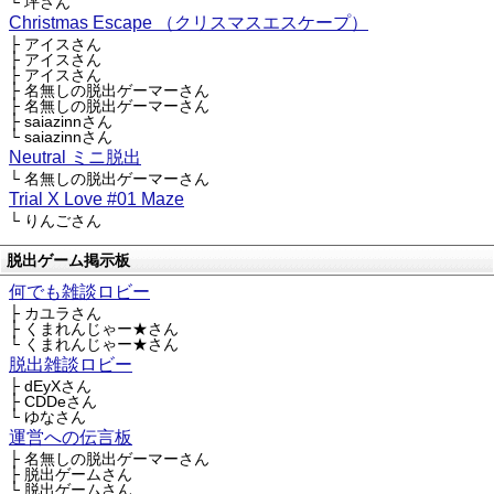
└ 坪さん
Christmas Escape （クリスマスエスケープ）
├ アイスさん
├ アイスさん
├ アイスさん
├ 名無しの脱出ゲーマーさん
├ 名無しの脱出ゲーマーさん
├ saiazinnさん
└ saiazinnさん
Neutral ミニ脱出
└ 名無しの脱出ゲーマーさん
Trial X Love #01 Maze
└ りんごさん
脱出ゲーム掲示板
何でも雑談ロビー
├ カユラさん
├ くまれんじゃー★さん
└ くまれんじゃー★さん
脱出雑談ロビー
├ dEyXさん
├ CDDeさん
└ ゆなさん
運営への伝言板
├ 名無しの脱出ゲーマーさん
├ 脱出ゲームさん
└ 脱出ゲームさん