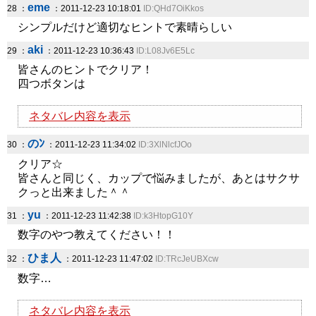
eme
28 ：
：2011-12-23 10:18:01
ID:QHd7OiKkos
シンプルだけど適切なヒントで素晴らしい
aki
29 ：
：2011-12-23 10:36:43
ID:L08Jv6E5Lc
皆さんのヒントでクリア！
四つボタンは
ネタバレ内容を表示
のﾝ
30 ：
：2011-12-23 11:34:02
ID:3XlNlcfJOo
クリア☆
皆さんと同じく、カップで悩みましたが、あとはサクサ
クっと出来ました＾＾
yu
31 ：
：2011-12-23 11:42:38
ID:k3HtopG10Y
数字のやつ教えてください！！
ひま人
32 ：
：2011-12-23 11:47:02
ID:TRcJeUBXcw
数字…
ネタバレ内容を表示