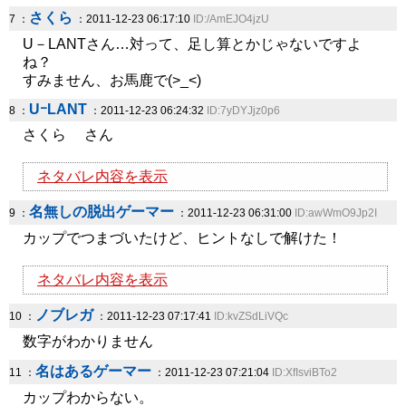
さくら
7 ：
：2011-12-23 06:17:10
ID:/AmEJO4jzU
U－LANTさん…対って、足し算とかじゃないですよ
ね？
すみません、お馬鹿で(>_<)
UｰLANT
8 ：
：2011-12-23 06:24:32
ID:7yDYJjz0p6
さくら さん
ネタバレ内容を表示
名無しの脱出ゲーマー
9 ：
：2011-12-23 06:31:00
ID:awWmO9Jp2I
カップでつまづいたけど、ヒントなしで解けた！
ネタバレ内容を表示
ノブレガ
10 ：
：2011-12-23 07:17:41
ID:kvZSdLiVQc
数字がわかりません
名はあるゲーマー
11 ：
：2011-12-23 07:21:04
ID:XfIsviBTo2
カップわからない。