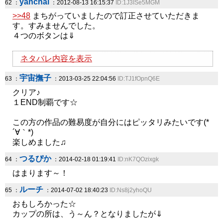
yanchal
62 ：
：2012-08-13 16:15:37
ID:1J3ISe5MGM
>>48
まちがっていましたので訂正させていただきま
す。すみませんでした。
４つのボタンは⇓
ネタバレ内容を表示
宇宙撫子
63 ：
：2013-03-25 22:04:56
ID:TJ1fOpnQ6E
クリア♪
１END制覇です☆
この方の作品の難易度が自分にはピッタリみたいです(*
´∀｀*)
楽しめました♫
つるぴか
64 ：
：2014-02-18 01:19:41
ID:nK7QOzixgk
はまります～！
ルーチ
65 ：
：2014-07-02 18:40:23
ID:Ns8j2yhoQU
おもしろかった☆
カップの所は、う～ん？となりましたが⇓