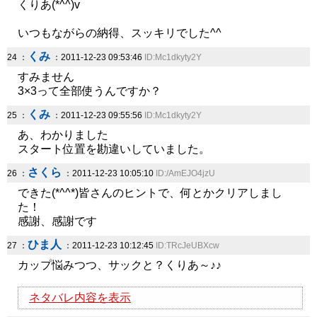
くりあ(*^^)v
いつもながらの納得、スッキリでした^^
くみ
24 ：
：2011-12-23 09:53:46
ID:Mc1dkyty2Y
すみません
3×3って全部使うんですか？
くみ
25 ：
：2011-12-23 09:55:56
ID:Mc1dkyty2Y
あ、わかりました
スタート位置を勘違いしていました。
さくら
26 ：
：2011-12-23 10:05:10
ID:/AmEJO4jzU
できた(*^^*)皆さんのヒントで、何とかクリアしまし
た！
感謝、感謝です
ひま人
27 ：
：2011-12-23 10:12:45
ID:TRcJeUBXcw
カップ悩みつつ、サックと？くりあ～♪♪
ネタバレ内容を表示