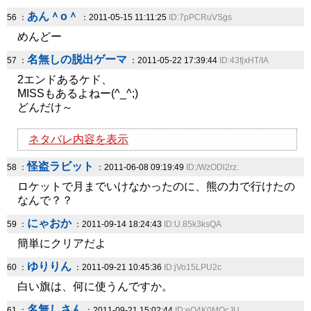
あん＾o＾
56 ：
：2011-05-15 11:11:25
ID:7pPCRuVSgs
めんどー
名無しの脱出ゲーマ
57 ：
：2011-05-22 17:39:44
ID:43fjxHT/IA
2エンドあるケド、
MISSもあるよねー(^_^;)
どんだけ～
ネタバレ内容を表示
怪盗ラビット
58 ：
：2011-06-08 09:19:49
ID:/WzODl2rz.
ロケットで月までいけなかったのに、熊の力で行けたの
なんで？？
にゃおか
59 ：
：2011-09-14 18:24:43
ID:U.85k3ksQA
簡単にクリアだよ
ゆりりん
60 ：
：2011-09-21 10:45:36
ID:jVo15LPU2c
白い旗は、何に使うんですか。
名無しさん
61 ：
：2011-09-21 15:02:44
ID:eQ4K0MQcJU