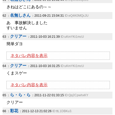
きねはどこにあるの～～
名無しさん
62 ：
：2011-09-21 15:04:31
ID:eQ4K0MQcJU
あ 事故解決しました
すいません
クリアー
63 ：
：2011-10-03 16:21:39
ID:uKmYKi1mcU
簡単ダヨ
ネタバレ内容を表示
クリアー
64 ：
：2011-10-03 16:31:25
ID:uKmYKi1mcU
くまスゲー
ネタバレ内容を表示
ら・ら・ら
65 ：
：2011-11-22 01:33:15
ID:Qq2CpwhxKY
クリアー
彩花
66 ：
：2011-12-13 21:02:26
ID:ttL1DBKu3.