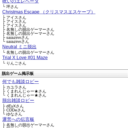
呪いのエレベータ
└ 坪さん
Christmas Escape （クリスマスエスケープ）
├ アイスさん
├ アイスさん
├ アイスさん
├ 名無しの脱出ゲーマーさん
├ 名無しの脱出ゲーマーさん
├ saiazinnさん
└ saiazinnさん
Neutral ミニ脱出
└ 名無しの脱出ゲーマーさん
Trial X Love #01 Maze
└ りんごさん
脱出ゲーム掲示板
何でも雑談ロビー
├ カユラさん
├ くまれんじゃー★さん
└ くまれんじゃー★さん
脱出雑談ロビー
├ dEyXさん
├ CDDeさん
└ ゆなさん
運営への伝言板
├ 名無しの脱出ゲーマーさん