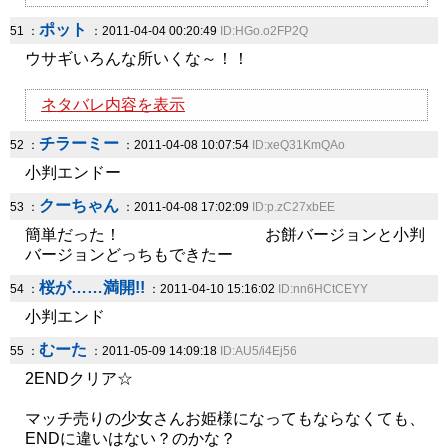
ポット
51 ：
：2011-04-04 00:20:49
ID:HGo.o2FP2Q
ウサギいろんな所いくな～！！
ネタバレ内容を表示
チラーミー
52 ：
：2011-04-08 10:07:54
ID:xeQ31KmQAo
小判エンドー
クーちゃん
53 ：
：2011-04-08 17:02:09
ID:p.zC27xbEE
簡単だった！ お餅バージョンと小判
バージョンどっちもできたー
桜が……満開!!
54 ：
：2011-04-10 15:16:02
ID:nn6HCtCEYY
小判エンド
むーた
55 ：
：2011-05-09 14:09:18
ID:AU5/i4Ej56
2ENDクリア☆
マッチ売りの少女さんお姫様になってもならなくても、
ENDに違いはない？のかな？