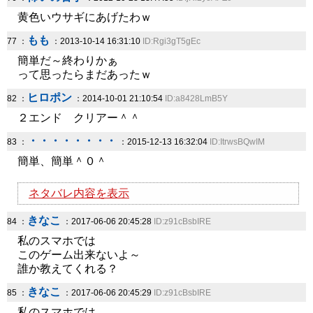
黄色いウサギにあげたわｗ
もも
77 ：
：2013-10-14 16:31:10
ID:Rgi3gT5gEc
簡単だ～終わりかぁ
って思ったらまだあったｗ
ヒロポン
82 ：
：2014-10-01 21:10:54
ID:a8428LmB5Y
２エンド クリアー＾＾
・・・・・・・・
83 ：
：2015-12-13 16:32:04
ID:ItrwsBQwIM
簡単、簡単＾０＾
ネタバレ内容を表示
きなこ
84 ：
：2017-06-06 20:45:28
ID:z91cBsbIRE
私のスマホでは
このゲーム出来ないよ～
誰か教えてくれる？
きなこ
85 ：
：2017-06-06 20:45:29
ID:z91cBsbIRE
私のスマホでは