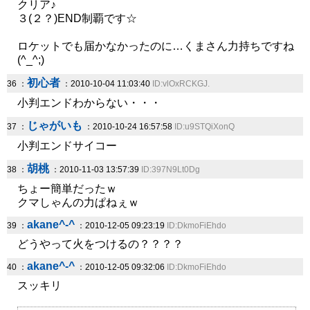
クリア♪
３(２？)END制覇です☆
ロケットでも届かなかったのに…くまさん力持ちですね
(^_^;)
初心者
36 ：
：2010-10-04 11:03:40
ID:vlOxRCKGJ.
小判エンドわからない・・・
じゃがいも
37 ：
：2010-10-24 16:57:58
ID:u9STQiXonQ
小判エンドサイコー
胡桃
38 ：
：2010-11-03 13:57:39
ID:397N9Lt0Dg
ちょー簡単だったｗ
クマしゃんの力ぱねぇｗ
akane^-^
39 ：
：2010-12-05 09:23:19
ID:DkmoFiEhdo
どうやって火をつけるの？？？？
akane^-^
40 ：
：2010-12-05 09:32:06
ID:DkmoFiEhdo
スッキリ