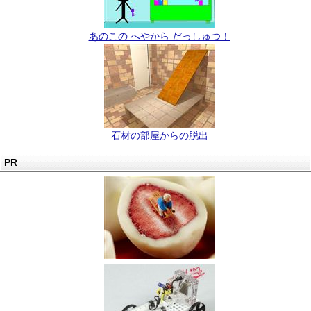
あのこの へやから だっしゅつ！
石材の部屋からの脱出
PR