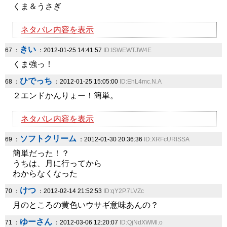
くま＆うさぎ
ネタバレ内容を表示
きい
67 ：
：2012-01-25 14:41:57
ID:ISWEWTJW4E
くま強っ！
ひでっち
68 ：
：2012-01-25 15:05:00
ID:EhL4mc.N.A
２エンドかんりょー！簡単。
ネタバレ内容を表示
ソフトクリーム
69 ：
：2012-01-30 20:36:36
ID:XRFcURlSSA
簡単だった！？
うちは、月に行ってから
わからなくなった
けつ
70 ：
：2012-02-14 21:52:53
ID:qY2P.7LVZc
月のところの黄色いウサギ意味あんの？
ゆーさん
71 ：
：2012-03-06 12:20:07
ID:QjNdXWMl.o