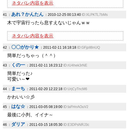
ネタバレ内容を表示
あれ？かんたん
41 ：
：2010-12-25 00:13:40
ID:XLPKTL7bMs
木で宇宙行ったら息すえないじゃんｗｗ
ネタバレ内容を表示
〇〇がかり★
42 ：
：2011-02-11 16:18:18
ID:GFjpII8nUQ
簡単だっちゃっ（＾＾）
くの一
43 ：
：2011-02-11 16:23:12
ID:rU4hek3rNE
簡単だった♪
可愛い～❤
まーち
44 ：
：2011-02-20 12:22:18
ID:UrjCyTncM6
かわいい☆彡
はな☆
45 ：
：2011-03-05 08:19:00
ID:taFHnAOuV2
最後に小判、イイナ～
ダリア
46 ：
：2011-03-15 18:05:30
ID:E3DPsNRJ3c