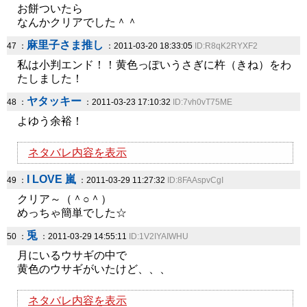
お餅ついたら
なんかクリアでした＾＾
麻里子さま推し
47 ：
：2011-03-20 18:33:05
ID:R8qK2RYXF2
私は小判エンド！！黄色っぽいうさぎに杵（きね）をわ
たしました！
ヤタッキー
48 ：
：2011-03-23 17:10:32
ID:7vh0vT75ME
よゆう余裕！
ネタバレ内容を表示
I LOVE 嵐
49 ：
：2011-03-29 11:27:32
ID:8FAAspvCgI
クリア～（＾○＾）
めっちゃ簡単でした☆
兎
50 ：
：2011-03-29 14:55:11
ID:1V2IYAIWHU
月にいるウサギの中で
黄色のウサギがいたけど、、、
ネタバレ内容を表示