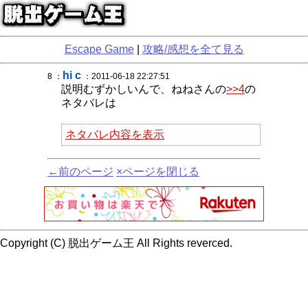
Escape Game
|
攻略/感想を全て見る
hi c
8 ：
：2011-06-18 22:27:51
説明むずかしいんで、ねねさんの
>>4
の
ネタバレは
ネタバレ内容を表示
←前のページ
×ページを閉じる
Copyright (C) 脱出ゲーム王 All Rights reverced.