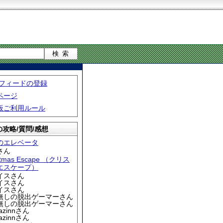
S フィードの登録
ページ
板ご利用ルール
攻略/質問/感想
のエレベータ
さん
stmas Escape （クリス
エスケープ）
アイスさん
アイスさん
アイスさん
名無しの脱出ゲーマーさん
名無しの脱出ゲーマーさん
iazinnさん
iazinnさん