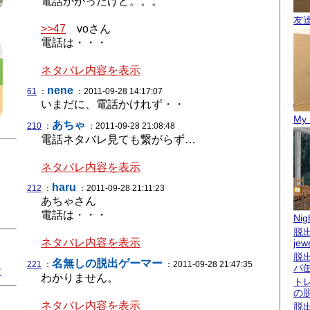
電話かかったけど。。。
友
>>47
voさん
電話は・・・
ネタバレ内容を表示
nene
61
：
：2011-09-28 14:17:07
いまだに、電話かけれず・・
My 
あちゃ
210
：
：2011-09-28 21:08:48
電話ネタバレ見ても繋がらず…
ネタバレ内容を表示
haru
212
：
：2011-09-28 21:11:23
あちゃさん
電話は・・・
Nigh
脱出
ネタバレ内容を表示
jew
脱
名無しの脱出ゲーマー
221
：
：2011-09-28 21:47:35
バ
君
わかりません。
ト
の
ネタバレ内容を表示
脱