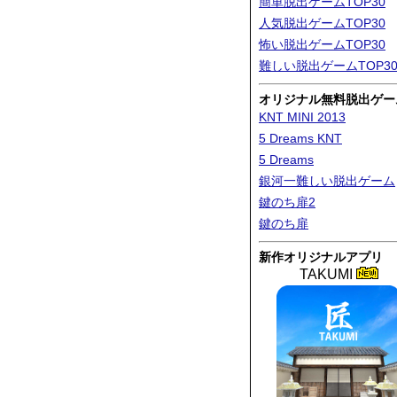
簡単脱出ゲームTOP30
人気脱出ゲームTOP30
怖い脱出ゲームTOP30
難しい脱出ゲームTOP3
オリジナル無料脱出ゲー
KNT MINI 2013
5 Dreams KNT
5 Dreams
銀河一難しい脱出ゲーム
鍵のち扉2
鍵のち扉
新作オリジナルアプリ
TAKUMI