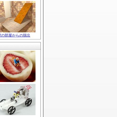
材の部屋からの脱出