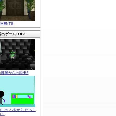
EMENTS
出ゲームTOP3
い部屋からの脱出5
のこの へやから だっし
つ！