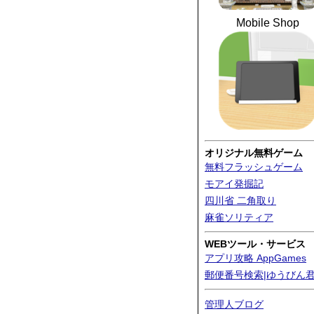
Mobile Shop
オリジナル無料ゲーム
無料フラッシュゲーム
モアイ発掘記
四川省 二角取り
麻雀ソリティア
WEBツール・サービス
アプリ攻略 AppGames
郵便番号検索|ゆうびん
管理人ブログ