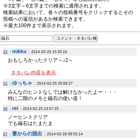
※3文字～6文字までの検索に適用されます。
検索結果において、各々の投稿番号をクリックするとその
投稿への返信があるか検索できます。
※最大100件まで表示されます。
mikku
33
：
：2014-02-25 15:35:10
おもしろかったクリア～♪2～
ネタバレ内容を表示
ゆっちゃ
52
：
：2014-02-25 20:08:27
みんなのヒントなしでは解けなかったよー・・・
特に二階のメモと磁石の使い道！
rei
58
：
：2014-02-25 23:57:25
ノーヒントクリア
でも磁石はたまたま
妻からの脱出
67
：
：2014-02-26 09:55:14