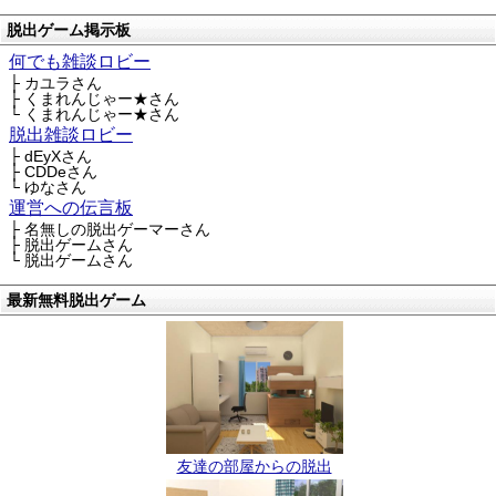
脱出ゲーム掲示板
何でも雑談ロビー
├ カユラさん
├ くまれんじゃー★さん
└ くまれんじゃー★さん
脱出雑談ロビー
├ dEyXさん
├ CDDeさん
└ ゆなさん
運営への伝言板
├ 名無しの脱出ゲーマーさん
├ 脱出ゲームさん
└ 脱出ゲームさん
最新無料脱出ゲーム
友達の部屋からの脱出