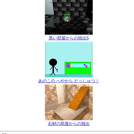
黒い部屋からの脱出5
あのこの へやから だっしゅつ！
石材の部屋からの脱出