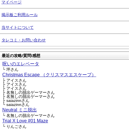
マイページ
掲示板ご利用ルール
当サイトについて
タレコミ・お問い合わせ
最近の攻略/質問/感想
呪いのエレベータ
└ 坪さん
Christmas Escape （クリスマスエスケープ）
├ アイスさん
├ アイスさん
├ アイスさん
├ 名無しの脱出ゲーマーさん
├ 名無しの脱出ゲーマーさん
├ saiazinnさん
└ saiazinnさん
Neutral ミニ脱出
└ 名無しの脱出ゲーマーさん
Trial X Love #01 Maze
└ りんごさん