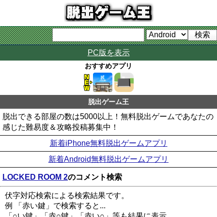
PC版を表示
おすすめアプリ
脱出ゲーム王
脱出できる部屋の数は5000以上！無料脱出ゲームであなたの
感じた難易度＆攻略投稿募集中！
新着iPhone無料脱出ゲームアプリ
新着Android無料脱出ゲームアプリ
LOCKED ROOM 2
のコメント検索
伏字対応検索による検索結果です。
例 「赤い鍵」で検索すると...
「○い鍵」「赤○鍵」「赤い○」等も結果に表示。