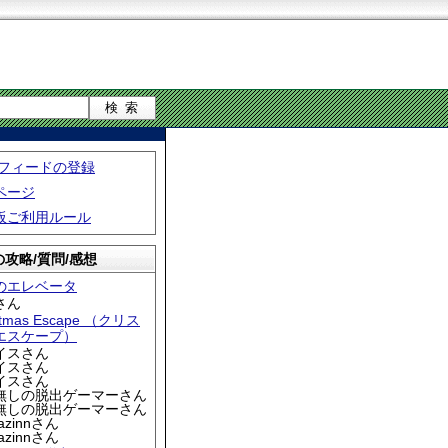
S フィードの登録
ページ
板ご利用ルール
攻略/質問/感想
のエレベータ
さん
stmas Escape （クリス
エスケープ）
アイスさん
アイスさん
アイスさん
名無しの脱出ゲーマーさん
名無しの脱出ゲーマーさん
iazinnさん
iazinnさん