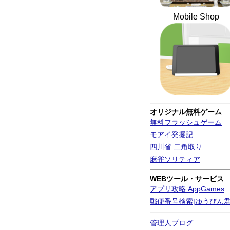
Mobile Shop
オリジナル無料ゲーム
無料フラッシュゲーム
モアイ発掘記
四川省 二角取り
麻雀ソリティア
WEBツール・サービス
アプリ攻略 AppGames
郵便番号検索|ゆうびん
管理人ブログ