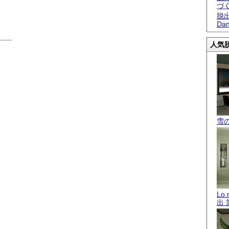
づ
脱出
Dan
人気脱
雪
Lo
出 