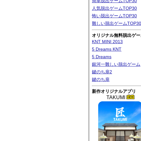
簡単脱出ゲームTOP30
人気脱出ゲームTOP30
怖い脱出ゲームTOP30
難しい脱出ゲームTOP3
オリジナル無料脱出ゲー
KNT MINI 2013
5 Dreams KNT
5 Dreams
銀河一難しい脱出ゲーム
鍵のち扉2
鍵のち扉
新作オリジナルアプリ
TAKUMI