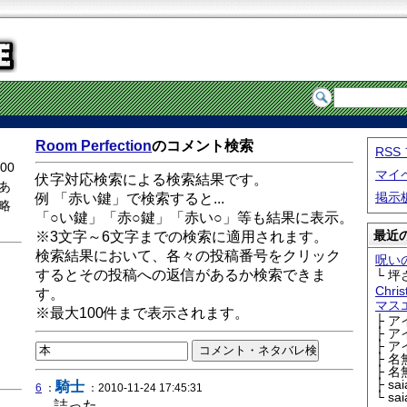
Room Perfection
のコメント検索
RS
00
マイ
伏字対応検索による検索結果です。
あ
掲示
例 「赤い鍵」で検索すると...
略
「○い鍵」「赤○鍵」「赤い○」等も結果に表示。
最近の
※3文字～6文字までの検索に適用されます。
検索結果において、各々の投稿番号をクリック
呪い
するとその投稿への返信があるか検索できま
└ 坪
Chri
す。
マス
※最大100件まで表示されます。
├ 
├ 
├ 
├ 
├ 
├ sa
騎士
6
：
：2010-11-24 17:45:31
└ sa
詰った