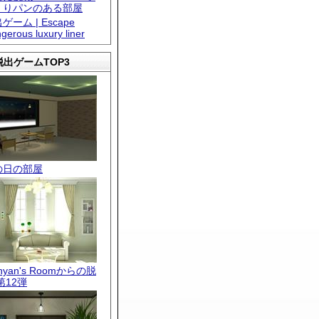
くりパンのある部屋
ゲーム | Escape
gerous luxury liner
出ゲームTOP3
の日の部屋
.nyan's Roomからの脱
第12弾