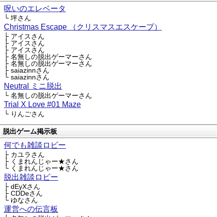
呪いのエレベータ
└ 坪さん
Christmas Escape （クリスマスエスケープ）
├ アイスさん
├ アイスさん
├ アイスさん
├ 名無しの脱出ゲーマーさん
├ 名無しの脱出ゲーマーさん
├ saiazinnさん
└ saiazinnさん
Neutral ミニ脱出
└ 名無しの脱出ゲーマーさん
Trial X Love #01 Maze
└ りんごさん
脱出ゲーム掲示板
何でも雑談ロビー
├ カユラさん
├ くまれんじゃー★さん
└ くまれんじゃー★さん
脱出雑談ロビー
├ dEyXさん
├ CDDeさん
└ ゆなさん
運営への伝言板