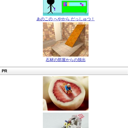
あのこの へやから だっしゅつ！
石材の部屋からの脱出
PR