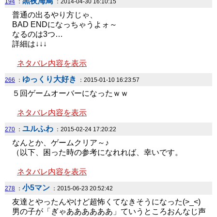
黒夜海鳥
194
：
：2014-04-30 16:10:15
普通の出るやり方じゃ、
BAD ENDになっちゃうよォ～
なるのは3つ…
詳細は↓↓↓
ネタバレ内容を表示
ゆっくり大好き
266
：
：2015-01-10 16:23:57
５回ゲームオーバーになったｗｗ
ネタバレ内容を表示
ユルふわ
270
：
：2015-02-24 17:20:22
なんとか、ゲームクリア～♪
（以下、困った時の参考になれれば、幸いです。
ネタバレ内容を表示
小5マン
278
：
：2015-06-23 20:52:42
友達とやったんやけど超怖くてなきそうになった(>_<)
男の子が「ぎゃああああああ」ていうところおんなじ声