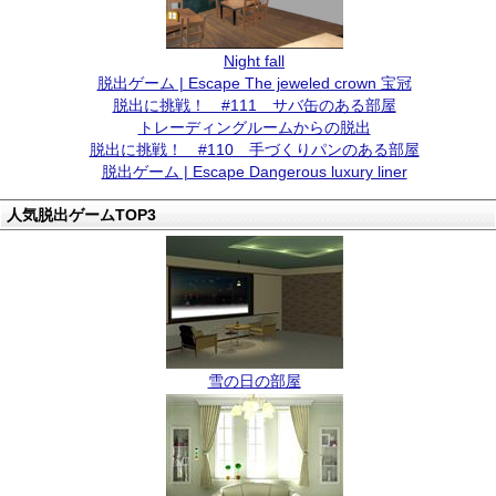
Night fall
脱出ゲーム | Escape The jeweled crown 宝冠
脱出に挑戦！ #111 サバ缶のある部屋
トレーディングルームからの脱出
脱出に挑戦！ #110 手づくりパンのある部屋
脱出ゲーム | Escape Dangerous luxury liner
人気脱出ゲームTOP3
雪の日の部屋