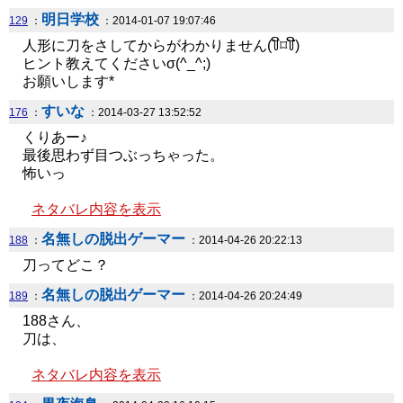
明日学校
129
：
：2014-01-07 19:07:46
人形に刀をさしてからがわかりません(꒦ິ⌑꒦ີ)
ヒント教えてくださいσ(^_^;)
お願いします*
すいな
176
：
：2014-03-27 13:52:52
くりあー♪
最後思わず目つぶっちゃった。
怖いっ
ネタバレ内容を表示
名無しの脱出ゲーマー
188
：
：2014-04-26 20:22:13
刀ってどこ？
名無しの脱出ゲーマー
189
：
：2014-04-26 20:24:49
188さん、
刀は、
ネタバレ内容を表示