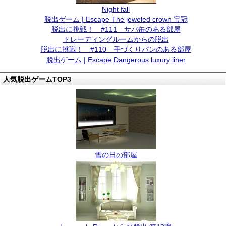
Night fall
脱出ゲーム | Escape The jeweled crown 宝冠
脱出に挑戦！ #111 サバ缶のある部屋
トレーディングルームからの脱出
脱出に挑戦！ #110 手づくりパンのある部屋
脱出ゲーム | Escape Dangerous luxury liner
人気脱出ゲームTOP3
雪の日の部屋