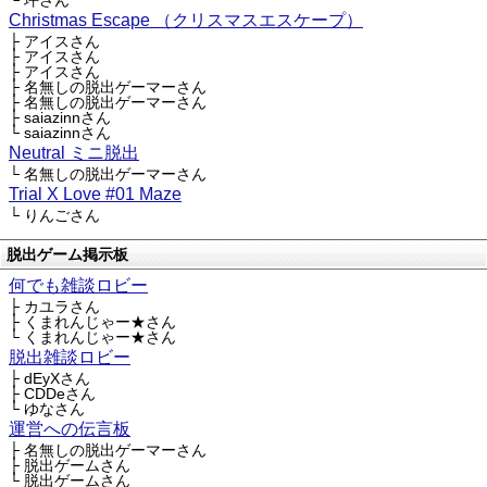
└ 坪さん
Christmas Escape （クリスマスエスケープ）
├ アイスさん
├ アイスさん
├ アイスさん
├ 名無しの脱出ゲーマーさん
├ 名無しの脱出ゲーマーさん
├ saiazinnさん
└ saiazinnさん
Neutral ミニ脱出
└ 名無しの脱出ゲーマーさん
Trial X Love #01 Maze
└ りんごさん
脱出ゲーム掲示板
何でも雑談ロビー
├ カユラさん
├ くまれんじゃー★さん
└ くまれんじゃー★さん
脱出雑談ロビー
├ dEyXさん
├ CDDeさん
└ ゆなさん
運営への伝言板
├ 名無しの脱出ゲーマーさん
├ 脱出ゲームさん
└ 脱出ゲームさん