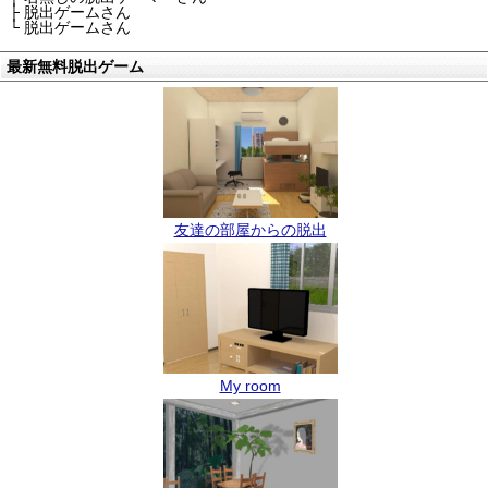
├ 脱出ゲームさん
└ 脱出ゲームさん
最新無料脱出ゲーム
友達の部屋からの脱出
My room