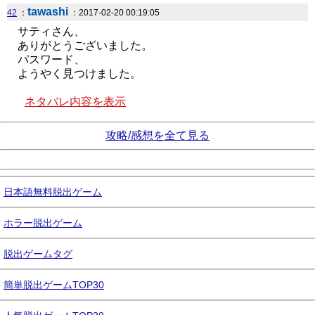
tawashi
42
：
：2017-02-20 00:19:05
サティさん、
ありがとうございました。
パスワード、
ようやく見つけました。
ネタバレ内容を表示
攻略/感想を全て見る
日本語無料脱出ゲーム
ホラー脱出ゲーム
脱出ゲームタグ
簡単脱出ゲームTOP30