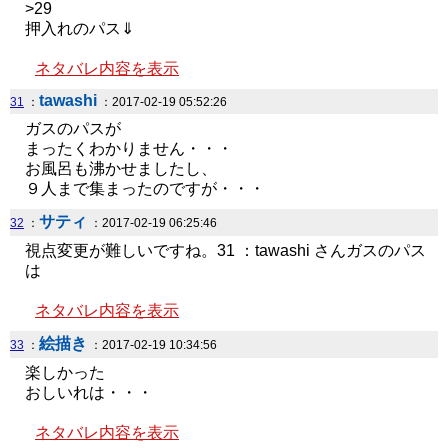
>29
押入れのパス⇓
ネタバレ内容を表示
tawashi
31
：
：2017-02-19 05:52:26
ガスのパスが
まったくわかりません・・・
お風呂も沸かせましたし、
９人まで集まったのですが・・・
サティ
32
：
：2017-02-19 06:25:46
視点変更が難しいですね。31 ：tawashi さんガスのパス
は
ネタバレ内容を表示
絵描き
33
：
：2017-02-19 10:34:56
楽しかった
おしいれは・・・
ネタバレ内容を表示