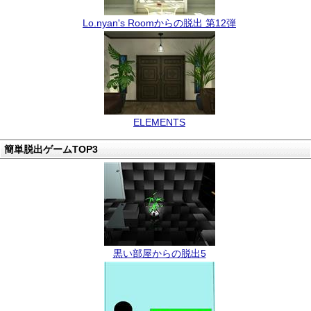
Lo.nyan's Roomからの脱出 第12弾
ELEMENTS
簡単脱出ゲームTOP3
黒い部屋からの脱出5