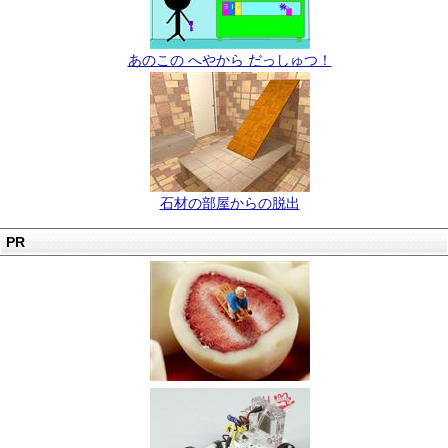
あのこの へやから だっしゅつ！
石材の部屋からの脱出
PR