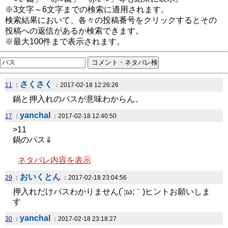
※3文字～6文字までの検索に適用されます。
検索結果において、各々の投稿番号をクリックするとその
投稿への返信があるか検索できます。
※最大100件まで表示されます。
さくさく
11
：
：2017-02-18 12:26:26
鍋と押入れのパスが意味わからん。
yanchal
17
：
：2017-02-18 12:40:50
>11
鍋のパス⇓
ネタバレ内容を表示
おいくとん
29
：
：2017-02-18 23:04:56
押入れだけパスわかりません(´;ω;｀)ヒントお願いしま
す
yanchal
30
：
：2017-02-18 23:18:27