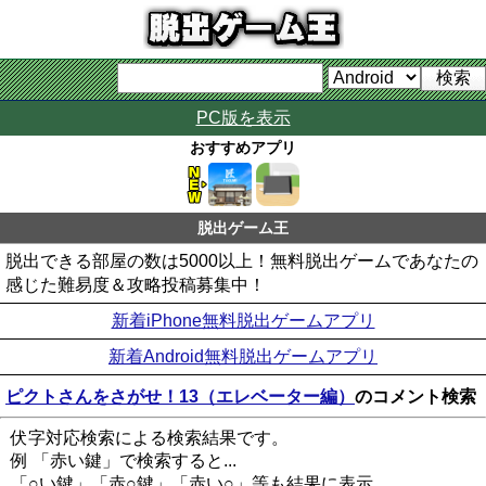
PC版を表示
おすすめアプリ
脱出ゲーム王
脱出できる部屋の数は5000以上！無料脱出ゲームであなたの
感じた難易度＆攻略投稿募集中！
新着iPhone無料脱出ゲームアプリ
新着Android無料脱出ゲームアプリ
ピクトさんをさがせ！13（エレベーター編）
のコメント検索
伏字対応検索による検索結果です。
例 「赤い鍵」で検索すると...
「○い鍵」「赤○鍵」「赤い○」等も結果に表示。