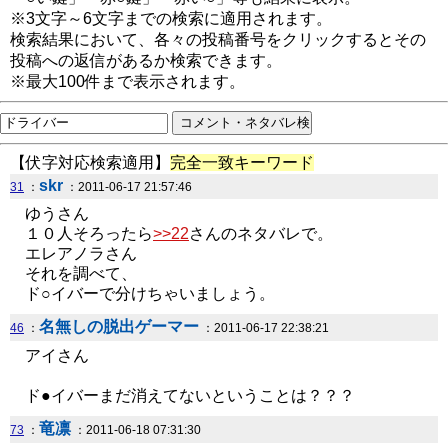
※3文字～6文字までの検索に適用されます。
検索結果において、各々の投稿番号をクリックするとその
投稿への返信があるか検索できます。
※最大100件まで表示されます。
【伏字対応検索適用】
完全一致キーワード
skr
31
：
：2011-06-17 21:57:46
ゆうさん
１０人そろったら
>>22
さんのネタバレで。
エレアノラさん
それを調べて、
ド○イバーで分けちゃいましょう。
名無しの脱出ゲーマー
46
：
：2011-06-17 22:38:21
アイさん
ド●イバーまだ消えてないということは？？？
竜凛
73
：
：2011-06-18 07:31:30