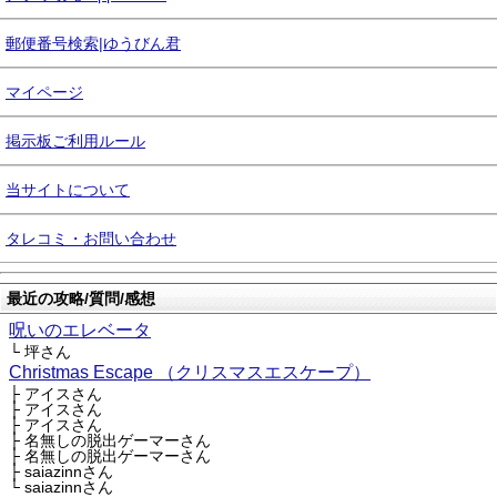
郵便番号検索|ゆうびん君
マイページ
掲示板ご利用ルール
当サイトについて
タレコミ・お問い合わせ
最近の攻略/質問/感想
呪いのエレベータ
└ 坪さん
Christmas Escape （クリスマスエスケープ）
├ アイスさん
├ アイスさん
├ アイスさん
├ 名無しの脱出ゲーマーさん
├ 名無しの脱出ゲーマーさん
├ saiazinnさん
└ saiazinnさん