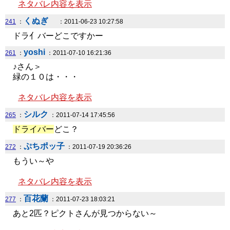
ネタバレ内容を表示
くぬぎ
241
：
：2011-06-23 10:27:58
ドラ亻バーどこですかー
yoshi
261
：
：2011-07-10 16:21:36
♪さん＞
緑の１０は・・・
ネタバレ内容を表示
シルク
265
：
：2011-07-14 17:45:56
ドライバー
どこ？
ぷちポッ子
272
：
：2011-07-19 20:36:26
もうい～や
ネタバレ内容を表示
百花蘭
277
：
：2011-07-23 18:03:21
あと2匹？ピクトさんが見つからない～