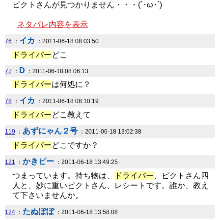
ピクトさんが見つかりません・・・(´･ω･`)
ネタバレ内容を表示
イカ
76
：
：2011-06-18 08:03:50
ドライバー
どこ
D
77
：
：2011-06-18 08:06:13
ドライバー
は何処に？
イカ
78
：
：2011-06-18 08:10:19
ドライバー
どこ教えて
あずにゃん２号
119
：
：2011-06-18 13:02:38
ドライバー
どこですか？
かきピー
121
：
：2011-06-18 13:49:25
つまっています。持ち物は、
ドライバー
、ピクトさん四
人と、妙に重いピクトさん、レシートです。誰か、教え
て下さいませんか。
たぬぼぼ
124
：
：2011-06-18 13:58:08