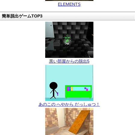
ELEMENTS
簡単脱出ゲームTOP3
黒い部屋からの脱出5
あのこの へやから だっしゅつ！