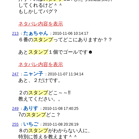
してくれるけど＾＾
もしかしてバグ？
ネタバレ内容を表示
たぁちゃん
213
：
：2010-11-06 10:14:17
６番の
スタンプ
ってどこにありますか？？
あと
スタンプ
１個でゴールです☻
ネタバレ内容を表示
ニャン子
247
：
：2010-11-07 11:34:14
あと、２だけです。
２の
スタンプ
どこ～～!!
教えてください。。
ありす
249
：
：2010-11-08 17:40:25
7の
スタンプ
どこ？
いちご
255
：
：2010-11-08 20:26:19
８の
スタンプ
がわからない人に、
特別に答えを教えます＾＾