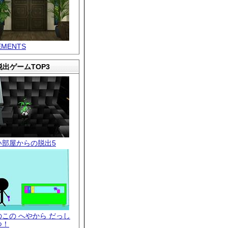
EMENTS
出ゲームTOP3
い部屋からの脱出5
のこの へやから だっし
つ！