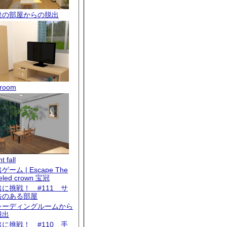
達の部屋からの脱出
room
t fall
ゲーム | Escape The
eled crown 宝冠
出に挑戦！ #111 サ
缶のある部屋
レーディングルームから
脱出
出に挑戦！ #110 手