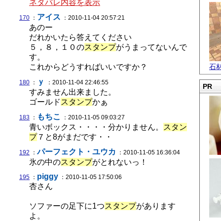
ネタバレ内容を表示
アイス
170
：
：2010-11-04 20:57:21
あのー
だれかいたら答えてください
５，８，１０の
スタンプ
がうまってないんで
す。
これからどうすればいいですか？
石
ｙ
180
：
：2010-11-04 22:46:55
PR
すみません出来ました。
ゴールド
スタンプ
かぁ
もちこ
183
：
：2010-11-05 09:03:27
青いボックス・・・・分かりません。
スタン
プ
７と8がまだです・・
パーフェクト・ユウカ
192
：
：2010-11-05 16:36:04
氷の中の
スタンプ
がとれないっ！
piggy
195
：
：2010-11-05 17:50:06
杏さん
ソファーの足下に1つ
スタンプ
があります
よ。