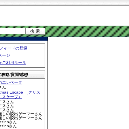
S フィードの登録
ページ
板ご利用ルール
攻略/質問/感想
のエレベータ
さん
stmas Escape （クリス
エスケープ）
アイスさん
アイスさん
アイスさん
名無しの脱出ゲーマーさん
名無しの脱出ゲーマーさん
iazinnさん
iazinnさん