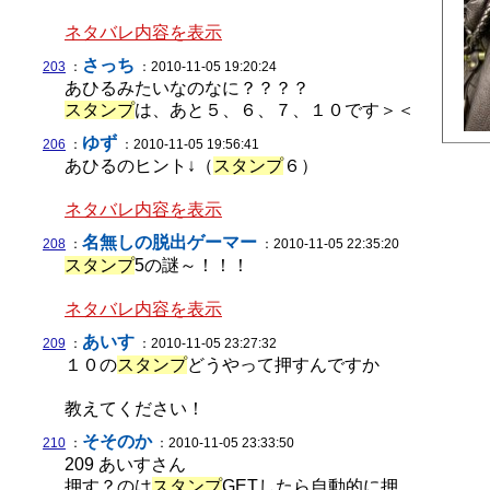
ネタバレ内容を表示
さっち
203
：
：2010-11-05 19:20:24
あひるみたいなのなに？？？？
スタンプ
は、あと５、６、７、１０です＞＜
ゆず
206
：
：2010-11-05 19:56:41
あひるのヒント↓（
スタンプ
６）
ネタバレ内容を表示
名無しの脱出ゲーマー
208
：
：2010-11-05 22:35:20
スタンプ
5の謎～！！！
ネタバレ内容を表示
あいす
209
：
：2010-11-05 23:27:32
１０の
スタンプ
どうやって押すんですか
教えてください！
そそのか
210
：
：2010-11-05 23:33:50
209 あいすさん
押す？のは
スタンプ
GETしたら自動的に押