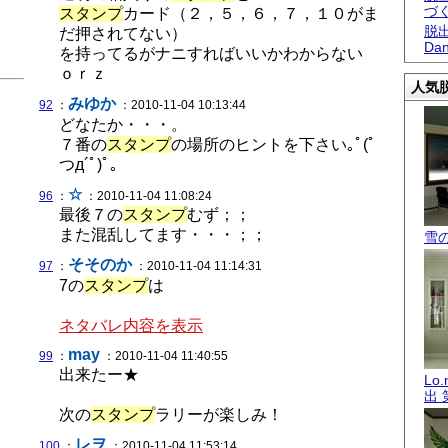
づ
スタンプ
カード（２，５，６，７，１０がま
脱出
だ押されてない）
Dan
を持ってるがナニすればいいかわからない
ｏｒｚ
人気脱
みゆか
92
：
：2010-11-04 10:13:44
どなたか・・・。
７番の
スタンプ
の場所のヒントを下さい｡ﾟ(ﾟ
つд´ﾟ)ﾟ｡
☆
96
：
：2010-11-04 11:08:24
最後７の
スタンプ
むず；；
また混乱してます・・・；；
雪
そそのか
97
：
：2010-11-04 11:14:31
7の
スタンプ
は
ネタバレ内容を表示
may
99
：
：2010-11-04 11:40:55
出来たー★
Lo
出 
次の
スタンプ
ラリーが楽しみ！
レヲ
100
：
：2010-11-04 11:53:14