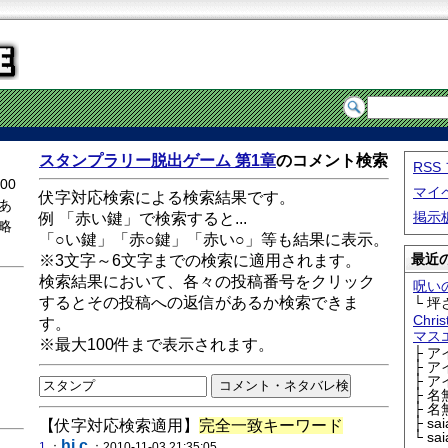
スタンプラリー脱出ゲーム 第1章
のコメント検索
RS
00
マイ
伏字対応検索による検索結果です。
あ
掲示
例 「赤い鍵」で検索すると...
略
「○い鍵」「赤○鍵」「赤い○」等も結果に表示。
最近の
※3文字～6文字までの検索に適用されます。
検索結果において、各々の投稿番号をクリック
呪い
するとその投稿への返信があるか検索できま
└ 坪
Chri
す。
マス
※最大100件まで表示されます。
├ 
├ 
├ 
├ 
├ 
├ sa
【伏字対応検索適用】
完全一致キーワード
└ sa
hi c
1
：
：2010-11-03 21:35:05