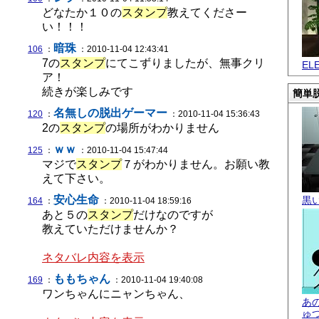
どなたか１０の
スタンプ
教えてくださー
い！！！
暗珠
106
：
：2010-11-04 12:43:41
7の
スタンプ
にてこずりましたが、無事クリ
EL
ア！
続きが楽しみです
簡単脱
名無しの脱出ゲーマー
120
：
：2010-11-04 15:36:43
2の
スタンプ
の場所がわかりません
ｗｗ
125
：
：2010-11-04 15:47:44
マジで
スタンプ
７がわかりません。お願い教
えて下さい。
安心生命
黒
164
：
：2010-11-04 18:59:16
あと５の
スタンプ
だけなのですが
教えていただけませんか？
ネタバレ内容を表示
ももちゃん
169
：
：2010-11-04 19:40:08
ワンちゃんにニャンちゃん、
あ
ゅ