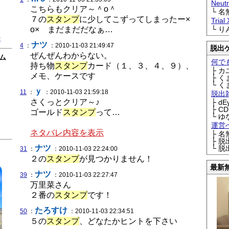
Neu
こちらもクリア～＾o＾
└ 
７の
スタンプ
に少してこずってしまったー×
Trial
o× まだまだだなぁ…
└ 
0
ナツ
4
：
：2010-11-03 21:49:47
脱出
ぜんぜんわからない。
ム
何で
持ち物
スタンプ
カード（１、３、４、９）、
├ 
メモ、ケースです
├ 
└ 
ｙ
11
：
：2010-11-03 21:59:18
脱出
さくっとクリア～♪
├ d
├ C
ゴールド
スタンプ
って…
└ ゆ
運営
ネタバレ内容を表示
├ 
├ 
ナツ
└ 
31
：
：2010-11-03 22:24:00
２の
スタンプ
が見つかりません！
最新
ナツ
39
：
：2010-11-03 22:27:47
万里菜さん
２番の
スタンプ
です！
たろすけ
50
：
：2010-11-03 22:34:51
５の
スタンプ
、どなたかヒントを下さい