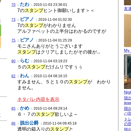
たわ
70
：
：2010-11-03 23:36:01
友
7の
スタンプ
ヒント御願いします＞＜
ピアノ
73
：
：2010-11-04 01:02:30
7の
スタンプ
がわかりません
アルファベットの上半分はわかるのですが
ピアノ
75
：
：2010-11-04 01:25:29
モニさんありがとうございます
My 
スタンプ
はクリアしましたがその後が...
らむ
80
：
：2010-11-04 03:19:23
５の
スタンプ
だけムリですぅぅ
わん
82
：
：2010-11-04 08:16:15
すみません、５と１０の
スタンプ
が わかり
ません。
Nigh
脱出
ネタバレ内容を表示
jew
かめ
脱
85
：
：2010-11-04 09:29:14
バ
６・７の
スタンプ
欲しいよ～
君
ト
脱出公爵
86
：
：2010-11-04 09:45:18
の
透明の箱入りの
スタンプ
と
脱