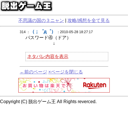
不思議の国の３ニャン
|
攻略/感想を全て見る
（；゜д゜）
314 ：
：2010-05-28 18:27:17
パスワード④（ドア）
↓
ネタバレ内容を表示
←前のページ
×ページを閉じる
Copyright (C) 脱出ゲーム王 All Rights reverced.