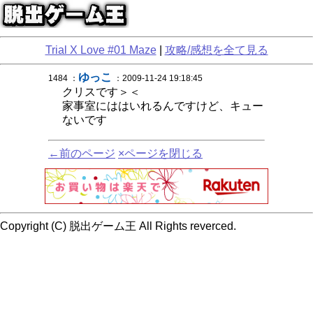
Trial X Love #01 Maze
|
攻略/感想を全て見る
ゆっこ
1484 ：
：2009-11-24 19:18:45
クリスです＞＜
家事室にははいれるんですけど、キュー
ないです
←前のページ
×ページを閉じる
Copyright (C) 脱出ゲーム王 All Rights reverced.