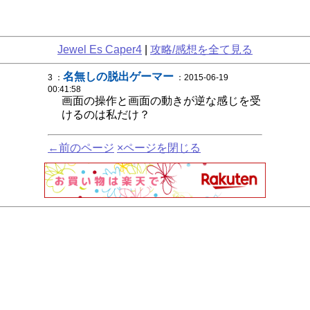
Jewel Es Caper4
|
攻略/感想を全て見る
名無しの脱出ゲーマー
3 ：
：2015-06-19
00:41:58
画面の操作と画面の動きが逆な感じを受
けるのは私だけ？
←前のページ
×ページを閉じる