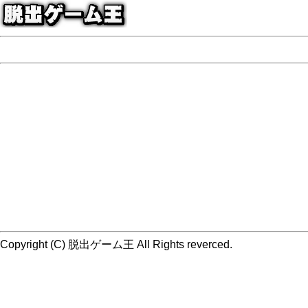
Copyright (C) 脱出ゲーム王 All Rights reverced.