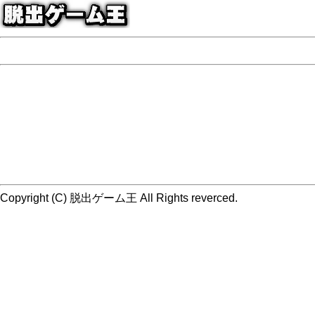
Copyright (C) 脱出ゲーム王 All Rights reverced.