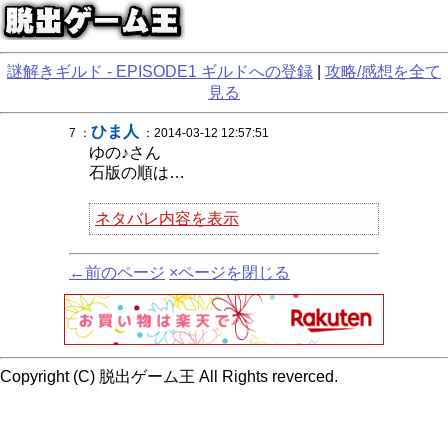
謎解きギルド - EPISODE1 ギルドへの登録
|
攻略/感想を全て
見る
ひま人
7 ：
：2014-03-12 12:57:51
ゆの♪さん
石版の順は…
ネタバレ内容を表示
←前のページ
×ページを閉じる
Copyright (C) 脱出ゲーム王 All Rights reverced.