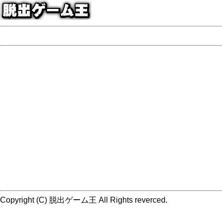
Copyright (C) 脱出ゲーム王 All Rights reverced.