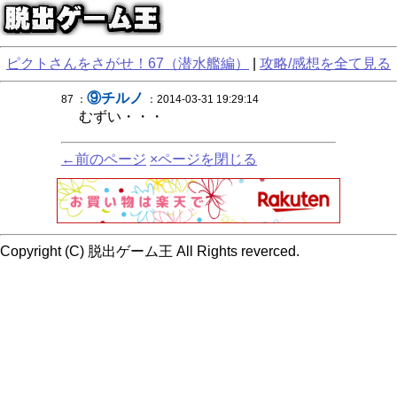
ピクトさんをさがせ！67（潜水艦編）
|
攻略/感想を全て見る
⑨チルノ
87 ：
：2014-03-31 19:29:14
むずい・・・
←前のページ
×ページを閉じる
Copyright (C) 脱出ゲーム王 All Rights reverced.