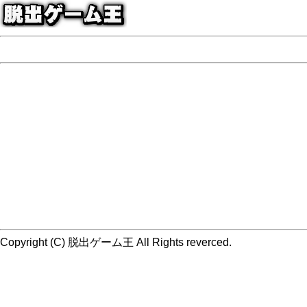
Copyright (C) 脱出ゲーム王 All Rights reverced.