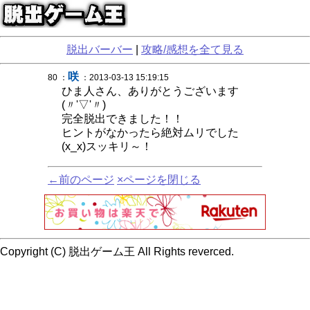
脱出バーバー
|
攻略/感想を全て見る
咲
80 ：
：2013-03-13 15:19:15
ひま人さん、ありがとうございます
(〃'▽'〃)
完全脱出できました！！
ヒントがなかったら絶対ムリでした
(x_x)スッキリ～！
←前のページ
×ページを閉じる
Copyright (C) 脱出ゲーム王 All Rights reverced.