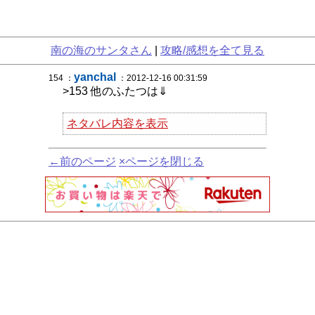
南の海のサンタさん
|
攻略/感想を全て見る
yanchal
154 ：
：2012-12-16 00:31:59
>153 他のふたつは⇓
ネタバレ内容を表示
←前のページ
×ページを閉じる