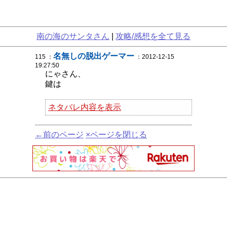
南の海のサンタさん
|
攻略/感想を全て見る
名無しの脱出ゲーマー
115 ：
：2012-12-15
19:27:50
にゃさん、
鍵は
ネタバレ内容を表示
←前のページ
×ページを閉じる