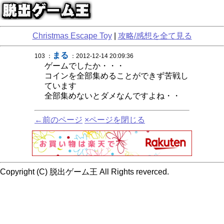
Christmas Escape Toy
|
攻略/感想を全て見る
まる
103 ：
：2012-12-14 20:09:36
ゲームでしたか・・・
コインを全部集めることができず苦戦し
ています
全部集めないとダメなんですよね・・
←前のページ
×ページを閉じる
Copyright (C) 脱出ゲーム王 All Rights reverced.