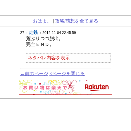
おはよ。
|
攻略/感想を全て見る
走鉄
27 ：
：2012-11-04 22:45:59
荒ぶりつつ脱出。
完全ＥＮＤ。
ネタバレ内容を表示
←前のページ
×ページを閉じる