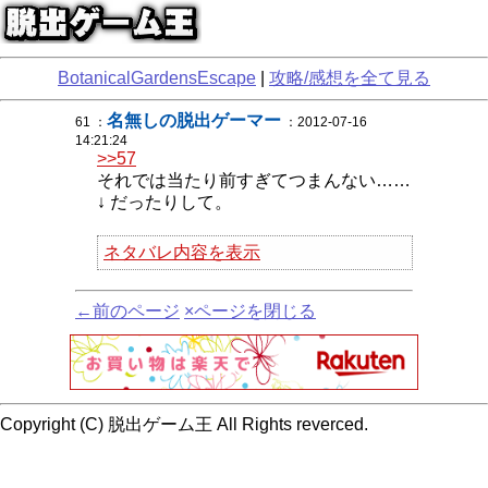
BotanicalGardensEscape
|
攻略/感想を全て見る
名無しの脱出ゲーマー
61 ：
：2012-07-16
14:21:24
>>57
それでは当たり前すぎてつまんない……
↓ だったりして。
ネタバレ内容を表示
←前のページ
×ページを閉じる
Copyright (C) 脱出ゲーム王 All Rights reverced.