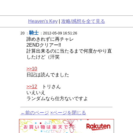
Heaven's Key
|
攻略/感想を全て見る
騎士
20 ：
：2012-05-09 16:51:26
諦めきれずに再チャレ
2ENDクリアー!!
計算出来るのに当たるまで何度かやり直
したけど（汗笑
>>10
日記は読んでました
>>12
トリさん
いえいえ
ランダムなら仕方ないですよ
←前のページ
×ページを閉じる