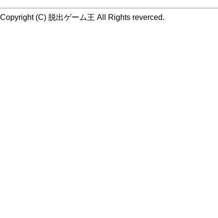
Copyright (C) 脱出ゲーム王 All Rights reverced.