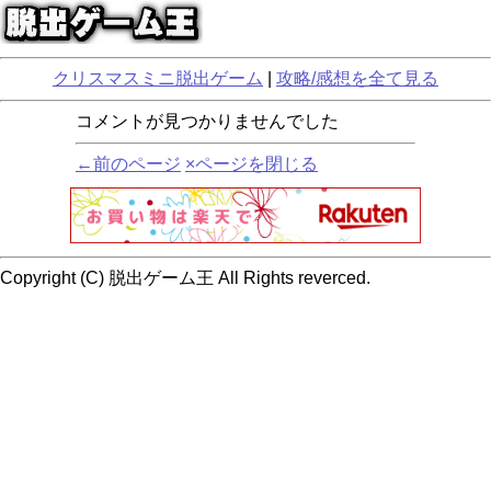
クリスマスミニ脱出ゲーム
|
攻略/感想を全て見る
コメントが見つかりませんでした
←前のページ
×ページを閉じる
Copyright (C) 脱出ゲーム王 All Rights reverced.