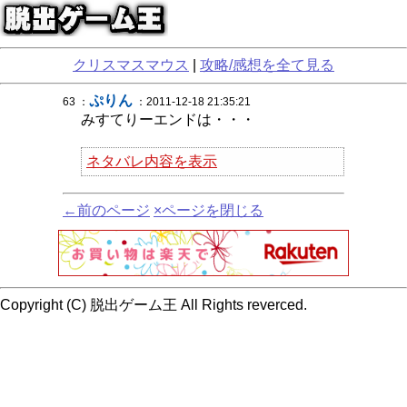
クリスマスマウス
|
攻略/感想を全て見る
ぷりん
63 ：
：2011-12-18 21:35:21
みすてりーエンドは・・・
ネタバレ内容を表示
←前のページ
×ページを閉じる
Copyright (C) 脱出ゲーム王 All Rights reverced.