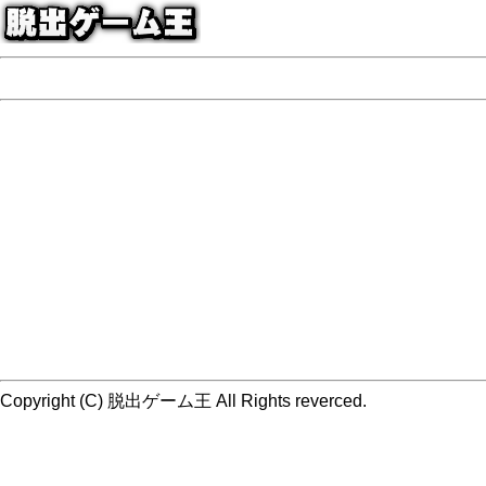
Copyright (C) 脱出ゲーム王 All Rights reverced.