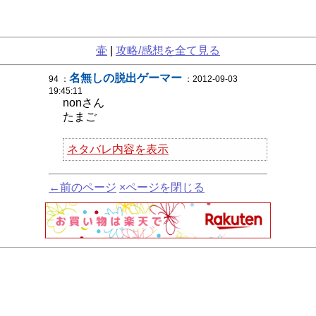
壷
|
攻略/感想を全て見る
名無しの脱出ゲーマー
94 ：
：2012-09-03
19:45:11
nonさん
たまご
ネタバレ内容を表示
←前のページ
×ページを閉じる