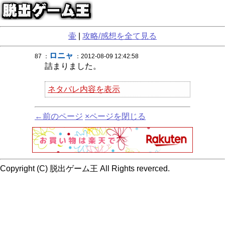
壷
|
攻略/感想を全て見る
ロニャ
87 ：
：2012-08-09 12:42:58
詰まりました。
ネタバレ内容を表示
←前のページ
×ページを閉じる
Copyright (C) 脱出ゲーム王 All Rights reverced.