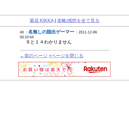
菊花 KIKKA
|
攻略/感想を全て見る
名無しの脱出ゲーマー
40 ：
：2011-12-06
00:10:44
９と１４わかりません
←前のページ
×ページを閉じる