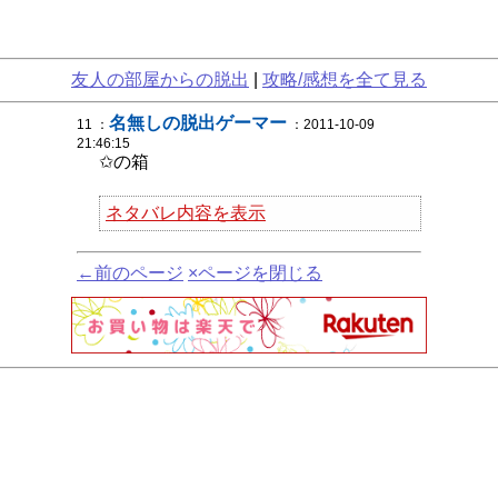
友人の部屋からの脱出
|
攻略/感想を全て見る
名無しの脱出ゲーマー
11 ：
：2011-10-09
21:46:15
✩の箱
ネタバレ内容を表示
←前のページ
×ページを閉じる