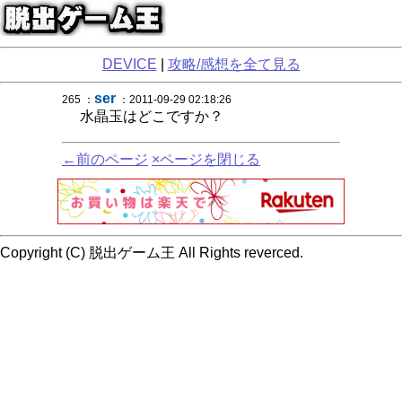
DEVICE
|
攻略/感想を全て見る
ser
265 ：
：2011-09-29 02:18:26
水晶玉はどこですか？
←前のページ
×ページを閉じる
Copyright (C) 脱出ゲーム王 All Rights reverced.