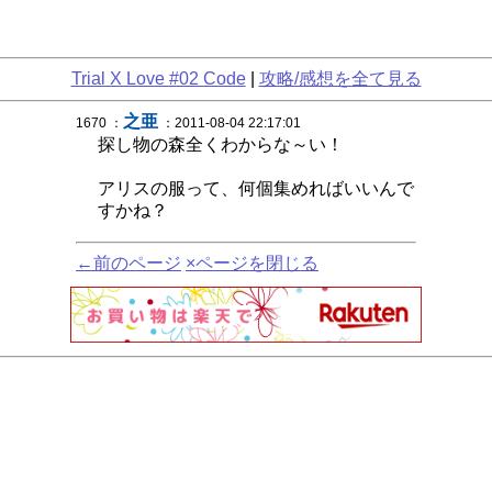
Trial X Love #02 Code
|
攻略/感想を全て見る
之亜
1670 ：
：2011-08-04 22:17:01
探し物の森全くわからな～い！
アリスの服って、何個集めればいいんで
すかね？
←前のページ
×ページを閉じる