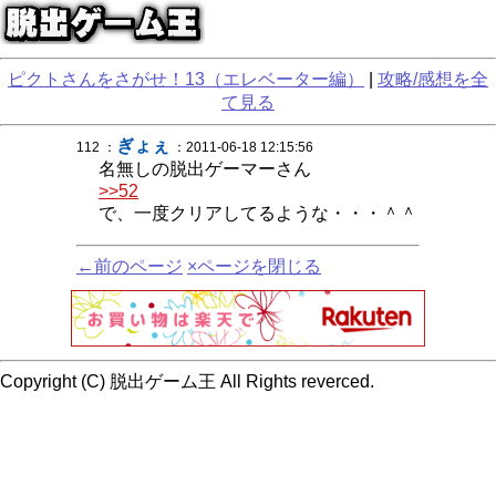
ピクトさんをさがせ！13（エレベーター編）
|
攻略/感想を全
て見る
ぎょぇ
112 ：
：2011-06-18 12:15:56
名無しの脱出ゲーマーさん
>>52
で、一度クリアしてるような・・・＾＾
←前のページ
×ページを閉じる
Copyright (C) 脱出ゲーム王 All Rights reverced.