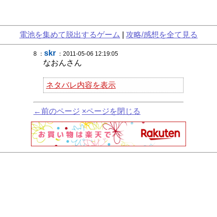
電池を集めて脱出するゲーム
|
攻略/感想を全て見る
skr
8 ：
：2011-05-06 12:19:05
なおんさん
ネタバレ内容を表示
←前のページ
×ページを閉じる