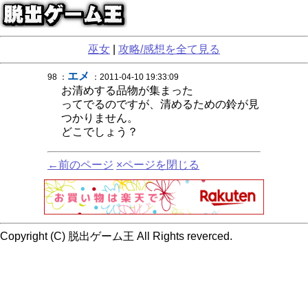
巫女
|
攻略/感想を全て見る
エメ
98 ：
：2011-04-10 19:33:09
お清めする品物が集まった
ってでるのですが、清めるための鈴が見
つかりません。
どこでしょう？
←前のページ
×ページを閉じる
Copyright (C) 脱出ゲーム王 All Rights reverced.